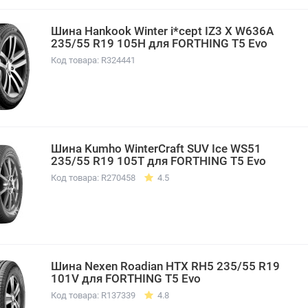
Шина Hankook Winter i*cept IZ3 X W636A
235/55 R19 105H для FORTHING T5 Evo
Код товара: R324441
Шина Kumho WinterCraft SUV Ice WS51
235/55 R19 105T для FORTHING T5 Evo
Код товара: R270458
4.5
Шина Nexen Roadian HTX RH5 235/55 R19
101V для FORTHING T5 Evo
Код товара: R137339
4.8