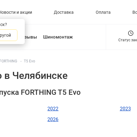
Новости и акции
Доставка
Оплата
В
нск?
ругой
О нас
Отзывы
Шиномонтаж
Статус за
FORTHING
T5 Evo
 в Челябинске
пуска FORTHING T5 Evo
2022
2023
2026