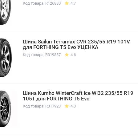
Код товара: R126880
4.7
Шина Sailun Terramax CVR 235/55 R19 101V
для FORTHING T5 Evo УЦЕНКА
Код товара: R319887
4.6
Шина Kumho WinterCraft ice Wi32 235/55 R19
105T для FORTHING T5 Evo
Код товара: R317923
4.3