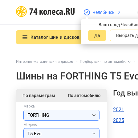
Челябинск
Ваш город Челяби
Да
Выбрать д
Каталог шин и дисков
Интернет-магазин шин и дисков
Подбор шин по автомобилю
Шины на FORTHING T5 Evo
Год вы
По параметрам
По автомобилю
Марка
2021
2025
Модель