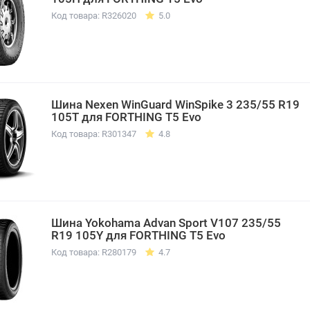
Код товара: R326020
5.0
Шина Nexen WinGuard WinSpike 3 235/55 R19
105T для FORTHING T5 Evo
Код товара: R301347
4.8
Шина Yokohama Advan Sport V107 235/55
R19 105Y для FORTHING T5 Evo
Код товара: R280179
4.7