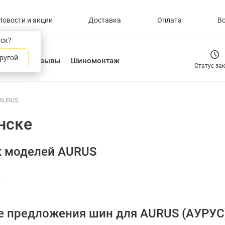
Новости и акции
Доставка
Оплата
В
нск?
ругой
О нас
Отзывы
Шиномонтаж
Статус за
AURUS
нске
к моделей AURUS
0
 предложения шин для AURUS (АУРУС