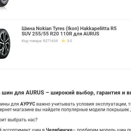
Шина Nokian Tyres (Ikon) Hakkapeliitta R5
SUV 255/55 R20 110R для AURUS
Код товара: R271634
3.0
 шин для AURUS – широкий выбор, гарантия и в
шины для
АУРУС
важно учитывать условия эксплуатации, т
ернет-магазине вы найдете популярные модели покрышек д
оит выбрать нас?
 ассортимент шин в
Челябинске
– подберем модель шин по