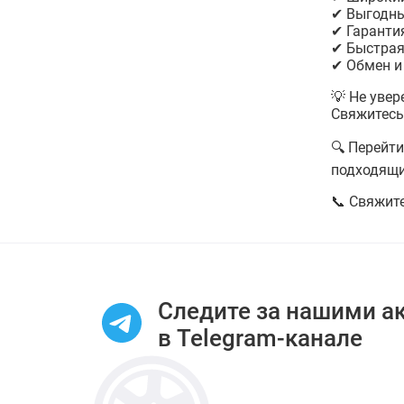
✔ Выгодны
✔ Гаранти
✔ Быстрая
✔ Обмен и
💡 Не уве
Свяжитесь
🔍 Перейти
подходящи
📞 Свяжит
Следите за нашими а
в Telegram-канале