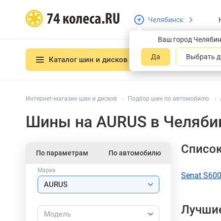
Челябинск
Ваш город Челяби
Да
Выбрать д
Каталог шин и дисков
Интернет-магазин шин и дисков
Подбор шин по автомобилю
Шины на AURUS в Челяби
Списо
По параметрам
По автомобилю
Марка
Senat S60
Лучшие
Модель