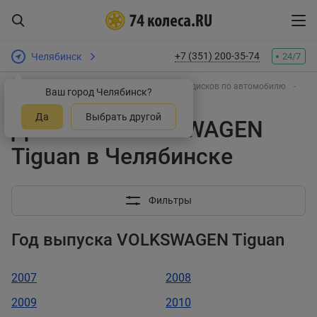
+7 (351) 200-35-74
Челябинск
24/7
Интернет-магазин шин и дисков
Подбор дисков по автомобилю
Ваш город Челябинск?
VOLKSWAGEN
Tiguan
Да
Выбрать другой
Диски на VOLKSWAGEN
Tiguan в Челябинске
Фильтры
Год выпуска VOLKSWAGEN Tiguan
2007
2008
2009
2010