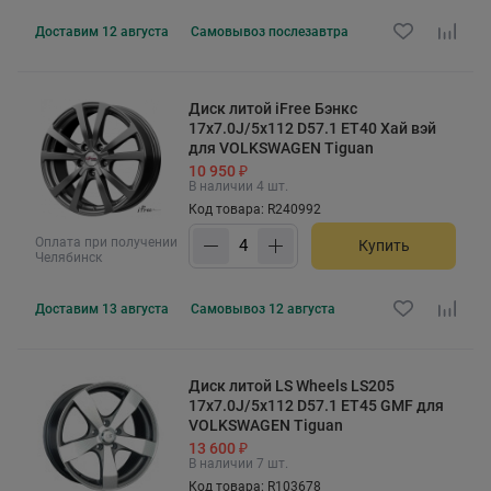
Доставим
12 августа
Самовывоз
послезавтра
Диск литой iFree Бэнкс
17x7.0J/5x112 D57.1 ET40 Хай вэй
для VOLKSWAGEN Tiguan
10 950 ₽
В наличии 4 шт.
Код товара: R240992
Оплата при получении
Купить
Челябинск
Доставим
13 августа
Самовывоз
12 августа
Диск литой LS Wheels LS205
17x7.0J/5x112 D57.1 ET45 GMF для
VOLKSWAGEN Tiguan
13 600 ₽
В наличии 7 шт.
Код товара: R103678