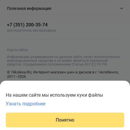
Полезная информация
+7 (351) 200-35-74
круглосуточно, без выходных
Карта сайта
Информация, размещенная на данном сайте, носит исключительно
информационный характер и не может являться публичной
офертой, определяемой положениями Статьи 437 (2) ГК РФ.
© 74kolesa.RU, Интернет-магазин шин и дисков в г. Челябинск,
2011–2026
На нашем сайте мы используем куки файлы
Узнать подробнее
Понятно
Главная
Написать
Корзина
Каталог
Войти