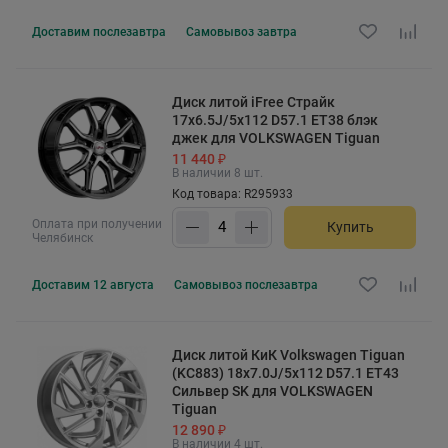
Доставим
послезавтра
Самовывоз
завтра
Диск литой iFree Страйк
17x6.5J/5x112 D57.1 ET38 блэк
джек для VOLKSWAGEN Tiguan
11 440 ₽
В наличии 8 шт.
Код товара: R295933
Оплата при получении
Купить
Челябинск
Доставим
12 августа
Самовывоз
послезавтра
Диск литой КиК Volkswagen Tiguan
(KC883) 18x7.0J/5x112 D57.1 ET43
Сильвер SK для VOLKSWAGEN
Tiguan
12 890 ₽
В наличии 4 шт.