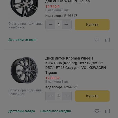
для VOLKSWAGEN Tiguan
14 740 ₽
В наличии 8 шт.
Код товара: R198547
Оплата при получении
Купить
Челябинск
Доставим
сегодня
Диск литой Khomen Wheels
KHW1806 (Kodiaq) 18x7.0J/5x112
D57.1 ET43 Gray для VOLKSWAGEN
Tiguan
12 880 ₽
В наличии 8 шт.
Код товара: R264522
Оплата при получении
Челябинск
Купить
Доставим
завтра
Самовывоз
сегодня