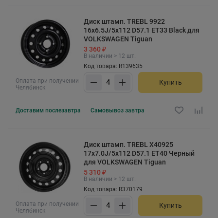
Диск штамп. TREBL 9922
16x6.5J/5x112 D57.1 ET33 Black для
VOLKSWAGEN Tiguan
3 360 ₽
В наличии > 12 шт.
Код товара: R139635
Оплата при получении
Купить
Челябинск
Доставим
послезавтра
Самовывоз
завтра
Диск штамп. TREBL X40925
17x7.0J/5x112 D57.1 ET40 Черный
для VOLKSWAGEN Tiguan
5 310 ₽
В наличии > 12 шт.
Код товара: R370179
Оплата при получении
Купить
Челябинск