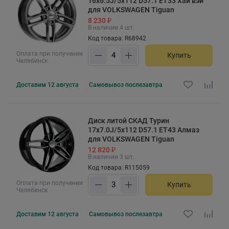
16x6.5J/5x112 D57.1 ET33 Хай вэй
для VOLKSWAGEN Tiguan
8 230 ₽
В наличии 4 шт.
Код товара: R68942
Оплата при получении
Купить
Челябинск
Доставим
12 августа
Самовывоз
послезавтра
Диск литой СКАД Турин
17x7.0J/5x112 D57.1 ET43 Алмаз
для VOLKSWAGEN Tiguan
12 820 ₽
В наличии 3 шт.
Код товара: R115059
Оплата при получении
Купить
Челябинск
Доставим
12 августа
Самовывоз
послезавтра