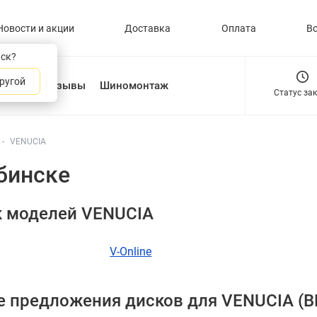
Новости и акции
Доставка
Оплата
В
нск?
ругой
О нас
Отзывы
Шиномонтаж
Статус за
VENUCIA
бинске
к моделей VENUCIA
V-Online
 предложения дисков для VENUCIA (