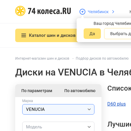
Челябинск
Ваш город Челяби
Да
Выбрать д
Каталог шин и дисков
Интернет-магазин шин и дисков
Подбор дисков по автомобилю
Диски на VENUCIA в Челя
Списо
По параметрам
По автомобилю
Марка
D60 plus
Лучшие
Модель