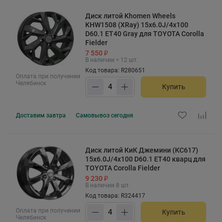
Диск литой Khomen Wheels
KHW1508 (XRay) 15x6.0J/4x100
D60.1 ET40 Gray для TOYOTA Corolla
Fielder
7 550 ₽
В наличии > 12 шт.
Код товара: R280651
Оплата при получении
Челябинск
Купить
Доставим
завтра
Самовывоз
сегодня
Диск литой КиК Джемини (КС617)
15x6.0J/4x100 D60.1 ET40 кварц для
TOYOTA Corolla Fielder
9 230 ₽
В наличии 8 шт.
Код товара: R324417
Оплата при получении
Купить
Челябинск