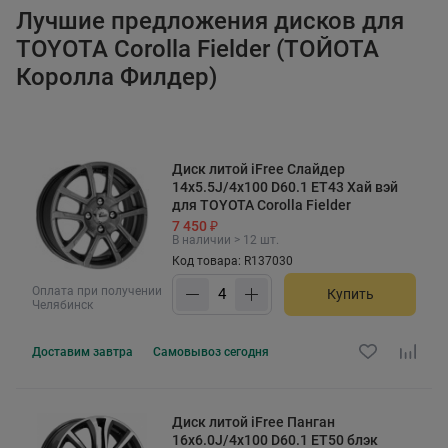
Лучшие предложения дисков для
TOYOTA Corolla Fielder (ТОЙОТА
Королла Филдер)
Диск литой iFree Слайдер
14x5.5J/4x100 D60.1 ET43 Хай вэй
для TOYOTA Corolla Fielder
7 450 ₽
В наличии > 12 шт.
Код товара: R137030
Оплата при получении
Купить
Челябинск
Доставим
завтра
Самовывоз
сегодня
Диск литой iFree Панган
16x6.0J/4x100 D60.1 ET50 блэк