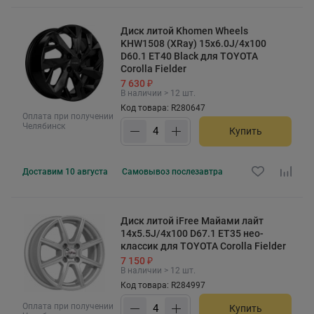
Диск литой Khomen Wheels
KHW1508 (XRay) 15x6.0J/4x100
D60.1 ET40 Black для TOYOTA
Corolla Fielder
7 630 ₽
В наличии > 12 шт.
Код товара: R280647
Оплата при получении
Челябинск
Купить
Доставим
10 августа
Самовывоз
послезавтра
Диск литой iFree Майами лайт
14x5.5J/4x100 D67.1 ET35 нео-
классик для TOYOTA Corolla Fielder
7 150 ₽
В наличии > 12 шт.
Код товара: R284997
Оплата при получении
Купить