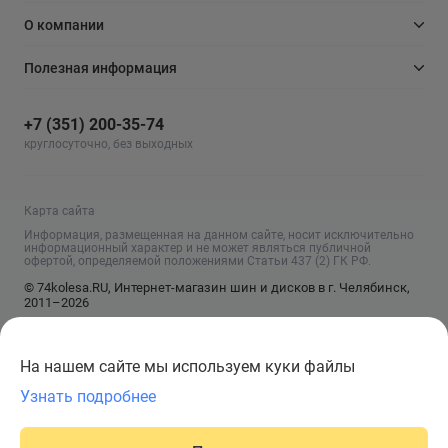
О компании
Полезная информация
+7 (351) 200-35-74
круглосуточно, без выходных
Карта сайта
Информация, размещенная на данном сайте, носит исключительно
информационный характер и не может являться публичной
офертой, определяемой положениями Статьи 437 (2) ГК РФ.
© 74kolesa.RU, Интернет-магазин шин и дисков в г. Челябинск,
2011–2026
На нашем сайте мы используем куки файлы
Узнать подробнее