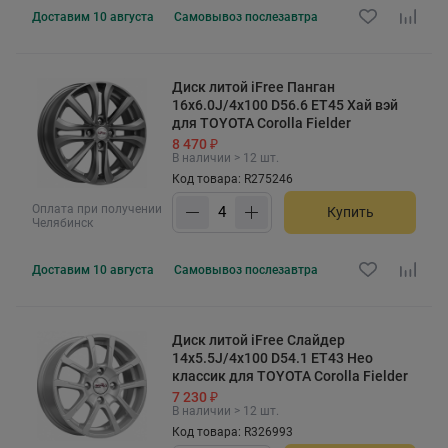
Доставим
10 августа
Самовывоз
послезавтра
Диск литой iFree Панган
16x6.0J/4x100 D56.6 ET45 Хай вэй
для TOYOTA Corolla Fielder
8 470 ₽
В наличии > 12 шт.
Код товара: R275246
Оплата при получении
Купить
Челябинск
Доставим
10 августа
Самовывоз
послезавтра
Диск литой iFree Слайдер
14x5.5J/4x100 D54.1 ET43 Нео
классик для TOYOTA Corolla Fielder
7 230 ₽
В наличии > 12 шт.
Код товара: R326993