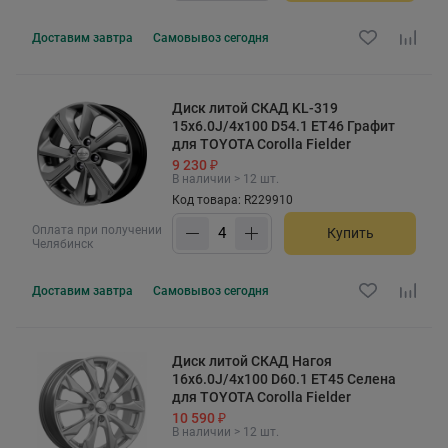
Доставим
завтра
Самовывоз
сегодня
Диск литой СКАД KL-319
15x6.0J/4x100 D54.1 ET46 Графит
для TOYOTA Corolla Fielder
9 230 ₽
В наличии > 12 шт.
Код товара: R229910
Оплата при получении
Купить
Челябинск
Доставим
завтра
Самовывоз
сегодня
Диск литой СКАД Нагоя
16x6.0J/4x100 D60.1 ET45 Селена
для TOYOTA Corolla Fielder
10 590 ₽
В наличии > 12 шт.