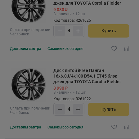
джек для TOYOTA Corolla Fielder
9 080 ₽
В наличии > 12 шт.
Код товара: R261025
Оплата при получении
Купить
Челябинск
Доставим
завтра
Самовывоз
сегодня
Диск литой iFree Панган
16x6.0J/4x100 D54.1 ET45 блэк
джек для TOYOTA Corolla Fielder
8 990 ₽
В наличии > 12 шт.
Код товара: R261022
Оплата при получении
Купить
Челябинск
Доставим
завтра
Самовывоз
сегодня