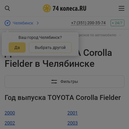
+7 (351) 200-35-74
Челябинск
24/7
Интернет-магазин шин и дисков
Подбор дисков по автомобилю
Ваш город Челябинск?
TOYOTA
Corolla Fielder
Да
Выбрать другой
Диски на TOYOTA Corolla
Fielder в Челябинске
Фильтры
Год выпуска TOYOTA Corolla Fielder
2000
2001
2002
2003