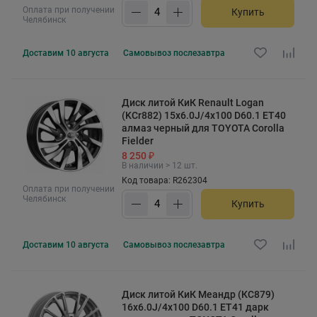
Оплата при получении
Купить
Челябинск
Доставим
10 августа
Самовывоз
послезавтра
Диск литой КиК Renault Logan
(KCr882) 15x6.0J/4x100 D60.1 ET40
алмаз черный для TOYOTA Corolla
Fielder
8 250 ₽
В наличии > 12 шт.
Код товара: R262304
Оплата при получении
Челябинск
Купить
Доставим
10 августа
Самовывоз
послезавтра
Диск литой КиК Меандр (КС879)
16x6.0J/4x100 D60.1 ET41 дарк