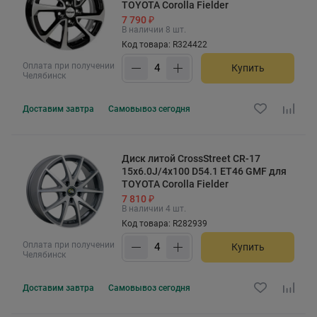
TOYOTA Corolla Fielder
7 790 ₽
В наличии 8 шт.
Код товара: R324422
Оплата при получении
Купить
Челябинск
Доставим
завтра
Самовывоз
сегодня
Диск литой CrossStreet CR-17
15x6.0J/4x100 D54.1 ET46 GMF для
TOYOTA Corolla Fielder
7 810 ₽
В наличии 4 шт.
Код товара: R282939
Оплата при получении
Купить
Челябинск
Доставим
завтра
Самовывоз
сегодня