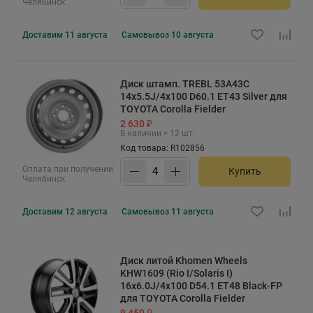
Челябинск
Доставим
11 августа
Самовывоз
10 августа
Диск штамп. TREBL 53A43C
14x5.5J/4x100 D60.1 ET43 Silver для
TOYOTA Corolla Fielder
2 630 ₽
В наличии > 12 шт.
Код товара: R102856
Оплата при получении
Купить
Челябинск
Доставим
12 августа
Самовывоз
11 августа
Диск литой Khomen Wheels
KHW1609 (Rio I/Solaris I)
16x6.0J/4x100 D54.1 ET48 Black-FP
для TOYOTA Corolla Fielder
9 450 ₽