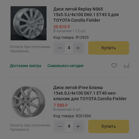
Диск литой Replay NS65
15x5.5J/4x100 D60.1 ET45 S для
TOYOTA Corolla Fielder
20 810 ₽
В наличии > 12 шт.
Код товара: R12905
Оплата при получении
Купить
Челябинск
Доставим
завтра
Самовывоз
сегодня
Диск литой iFree Бланш
15x6.0J/4x100 D67.1 ET40 нео-
классик для TOYOTA Corolla Fielder
7 580 ₽
В наличии 4 шт.
Код товара: R261004
Оплата при получении
Купить
Челябинск