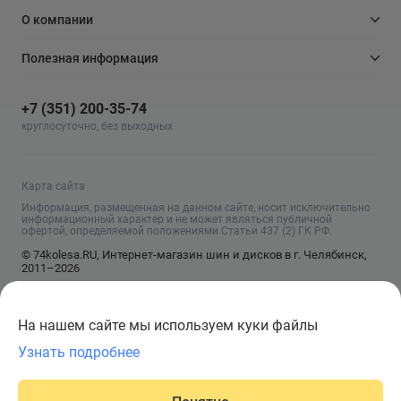
О компании
Полезная информация
+7 (351) 200-35-74
круглосуточно, без выходных
Карта сайта
Информация, размещенная на данном сайте, носит исключительно
информационный характер и не может являться публичной
офертой, определяемой положениями Статьи 437 (2) ГК РФ.
© 74kolesa.RU, Интернет-магазин шин и дисков в г. Челябинск,
2011–2026
На нашем сайте мы используем куки файлы
Узнать подробнее