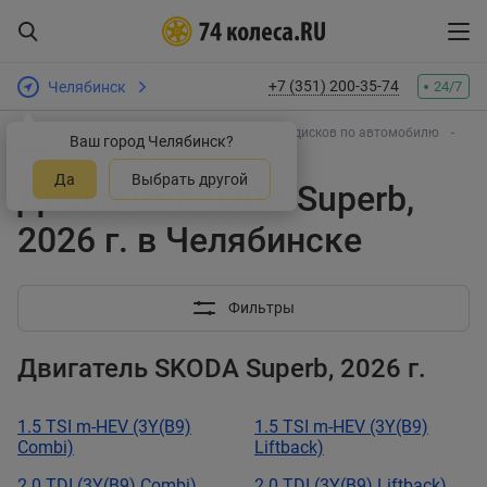
+7 (351) 200-35-74
Челябинск
24/7
Интернет-магазин шин и дисков
Подбор дисков по автомобилю
Ваш город Челябинск?
SKODA
Superb
2026
Да
Выбрать другой
Диски на SKODA Superb,
2026 г. в Челябинске
Фильтры
Двигатель SKODA Superb, 2026 г.
1.5 TSI m-HEV (3Y(B9)
1.5 TSI m-HEV (3Y(B9)
Combi)
Liftback)
2.0 TDI (3Y(B9) Combi)
2.0 TDI (3Y(B9) Liftback)