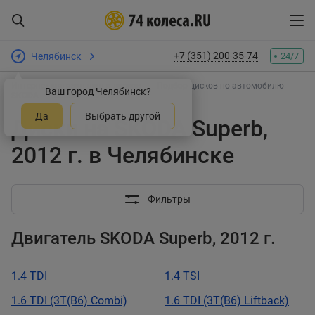
+7 (351) 200-35-74
Челябинск
24/7
Интернет-магазин шин и дисков
Подбор дисков по автомобилю
Ваш город Челябинск?
SKODA
Superb
2012
Да
Выбрать другой
Диски на SKODA Superb,
2012 г. в Челябинске
Фильтры
Двигатель SKODA Superb, 2012 г.
1.4 TDI
1.4 TSI
1.6 TDI (3T(B6) Combi)
1.6 TDI (3T(B6) Liftback)