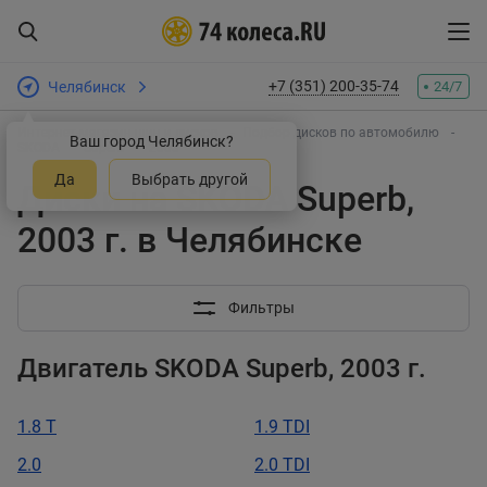
+7 (351) 200-35-74
Челябинск
24/7
Интернет-магазин шин и дисков
Подбор дисков по автомобилю
Ваш город Челябинск?
SKODA
Superb
2003
Да
Выбрать другой
Диски на SKODA Superb,
2003 г. в Челябинске
Фильтры
Двигатель SKODA Superb, 2003 г.
1.8 T
1.9 TDI
2.0
2.0 TDI