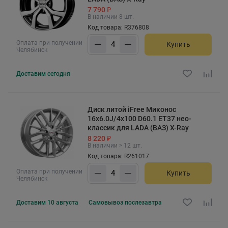
7 790 ₽
В наличии 8 шт.
Код товара: R376808
Оплата при получении
Купить
Челябинск
Доставим
сегодня
Диск литой iFree Миконос
16x6.0J/4x100 D60.1 ET37 нео-
классик для LADA (ВАЗ) X-Ray
8 220 ₽
В наличии > 12 шт.
Код товара: R261017
Оплата при получении
Купить
Челябинск
Доставим
10 августа
Самовывоз
послезавтра