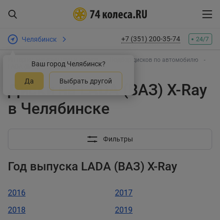
+7 (351) 200-35-74
Челябинск
24/7
Интернет-магазин шин и дисков
Подбор дисков по автомобилю
Ваш город Челябинск?
LADA (ВАЗ)
X-Ray
Да
Выбрать другой
Диски на LADA (ВАЗ) X-Ray
в Челябинске
Фильтры
Год выпуска LADA (ВАЗ) X-Ray
2016
2017
2018
2019