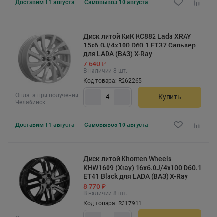
Доставим
11 августа
Самовывоз
10 августа
Диск литой КиК КС882 Lada XRAY
15x6.0J/4x100 D60.1 ET37 Сильвер
для LADA (ВАЗ) X-Ray
7 640 ₽
В наличии 8 шт.
Код товара: R262265
Оплата при получении
Купить
Челябинск
Доставим
11 августа
Самовывоз
10 августа
Диск литой Khomen Wheels
KHW1609 (Xray) 16x6.0J/4x100 D60.1
ET41 Black для LADA (ВАЗ) X-Ray
8 770 ₽
В наличии 8 шт.
Код товара: R317911