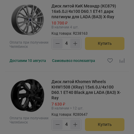
Диск литой КиК Меандр (КС879)
16x6.0J/4x100 D60.1 ET41 дарк
платинум для LADA (ВАЗ) X-Ray
10 700 ₽
В наличии 4 шт.
Код товара: R238163
Оплата при получении
Купить
Челябинск
Доставим
10 августа
Самовывоз
послезавтра
Диск литой Khomen Wheels
KHW1508 (XRay) 15x6.0J/4x100
D60.1 ET40 Black для LADA (ВАЗ) X-
Ray
7 630 ₽
В наличии > 12 шт.
Код товара: R280647
Оплата при получении
Челябинск
Купить