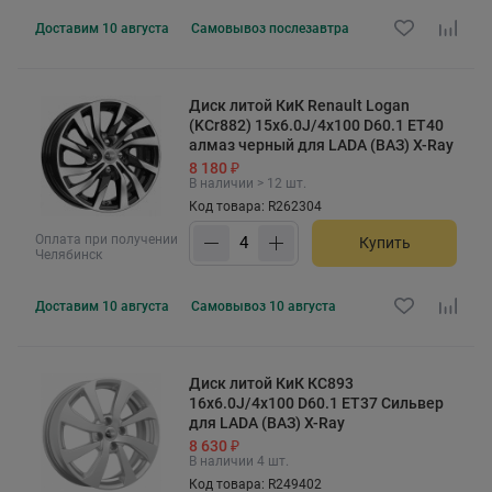
Доставим
10 августа
Самовывоз
послезавтра
Диск литой КиК Renault Logan
(KCr882) 15x6.0J/4x100 D60.1 ET40
алмаз черный для LADA (ВАЗ) X-Ray
8 180 ₽
В наличии > 12 шт.
Код товара: R262304
Оплата при получении
Купить
Челябинск
Доставим
10 августа
Самовывоз
10 августа
Диск литой КиК КС893
16x6.0J/4x100 D60.1 ET37 Сильвер
для LADA (ВАЗ) X-Ray
8 630 ₽
В наличии 4 шт.
Код товара: R249402