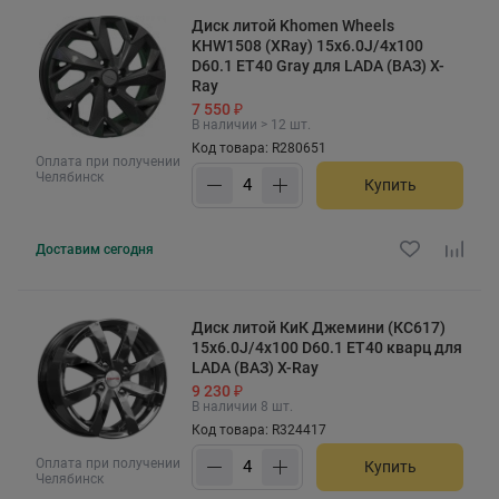
Диск литой Khomen Wheels
KHW1508 (XRay) 15x6.0J/4x100
D60.1 ET40 Gray для LADA (ВАЗ) X-
Ray
7 550 ₽
В наличии > 12 шт.
Код товара: R280651
Оплата при получении
Челябинск
Купить
Доставим
сегодня
Диск литой КиК Джемини (КС617)
15x6.0J/4x100 D60.1 ET40 кварц для
LADA (ВАЗ) X-Ray
9 230 ₽
В наличии 8 шт.
Код товара: R324417
Оплата при получении
Купить
Челябинск