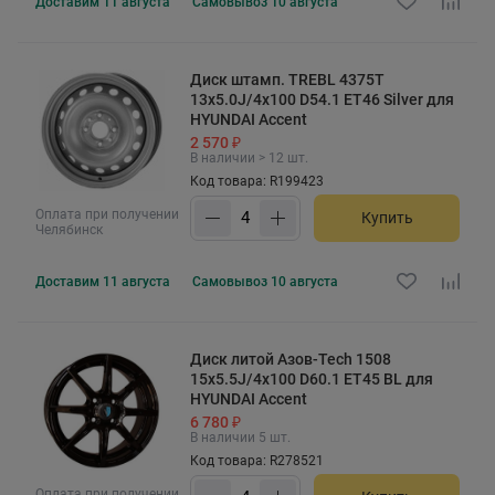
Доставим
11 августа
Самовывоз
10 августа
Диск штамп. TREBL 4375T
13x5.0J/4x100 D54.1 ET46 Silver для
HYUNDAI Accent
2 570 ₽
В наличии > 12 шт.
Код товара: R199423
Оплата при получении
Купить
Челябинск
Доставим
11 августа
Самовывоз
10 августа
Диск литой Азов-Tech 1508
15x5.5J/4x100 D60.1 ET45 BL для
HYUNDAI Accent
6 780 ₽
В наличии 5 шт.
Код товара: R278521
Оплата при получении