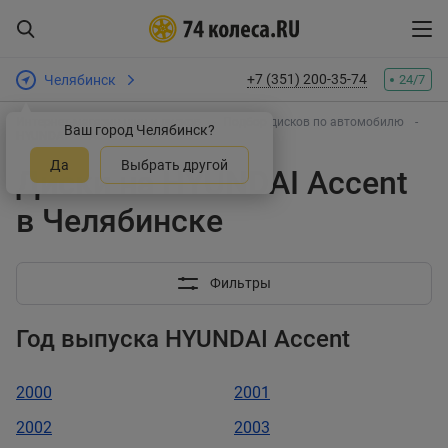
+7 (351) 200-35-74
Челябинск
24/7
Интернет-магазин шин и дисков
Подбор дисков по автомобилю
Ваш город Челябинск?
HYUNDAI
Accent
Да
Выбрать другой
Диски на HYUNDAI Accent
в Челябинске
Фильтры
Год выпуска HYUNDAI Accent
2000
2001
2002
2003