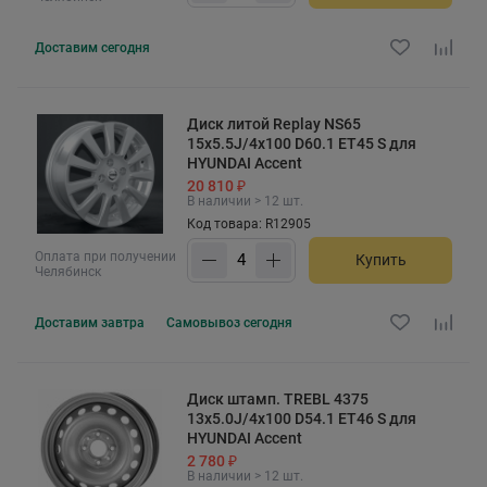
Доставим
сегодня
Диск литой Replay NS65
15x5.5J/4x100 D60.1 ET45 S для
HYUNDAI Accent
20 810 ₽
В наличии > 12 шт.
Код товара: R12905
Оплата при получении
Купить
Челябинск
Доставим
завтра
Самовывоз
сегодня
Диск штамп. TREBL 4375
13x5.0J/4x100 D54.1 ET46 S для
HYUNDAI Accent
2 780 ₽
В наличии > 12 шт.