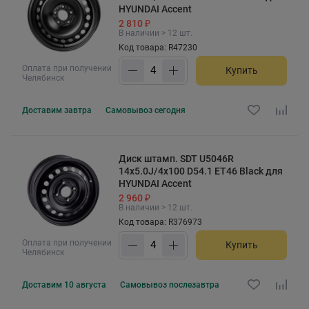
HYUNDAI Accent
2 810 ₽
В наличии > 12 шт.
Код товара: R47230
Оплата при получении
Купить
Челябинск
Доставим
завтра
Самовывоз
сегодня
Диск штамп. SDT U5046R
14x5.0J/4x100 D54.1 ET46 Black для
HYUNDAI Accent
2 960 ₽
В наличии > 12 шт.
Код товара: R376973
Оплата при получении
Купить
Челябинск
Доставим
10 августа
Самовывоз
послезавтра