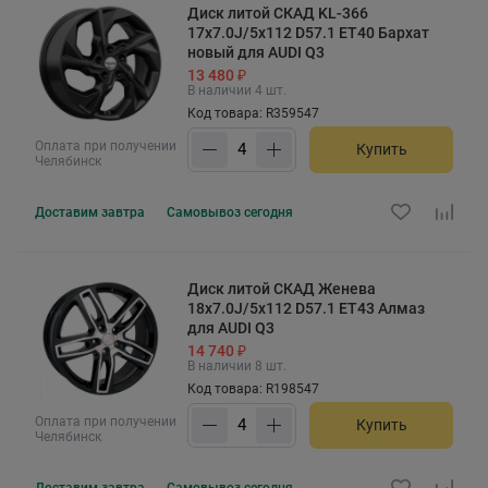
Диск литой СКАД KL-366
17x7.0J/5x112 D57.1 ET40 Бархат
новый для AUDI Q3
13 480 ₽
В наличии 4 шт.
Код товара: R359547
Оплата при получении
Купить
Челябинск
Доставим
завтра
Самовывоз
сегодня
Диск литой СКАД Женева
18x7.0J/5x112 D57.1 ET43 Алмаз
для AUDI Q3
14 740 ₽
В наличии 8 шт.
Код товара: R198547
Оплата при получении
Купить
Челябинск
Доставим
завтра
Самовывоз
сегодня