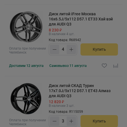
Диск литой iFree Москва
16x6.5J/5x112 D57.1 ET33 Хай вэй
для AUDI Q3
8 230 ₽
В наличии 4 шт.
Код товара: R68942
Оплата при получении
Купить
Челябинск
Доставим
12 августа
Самовывоз
11 августа
Диск литой СКАД Турин
17x7.0J/5x112 D57.1 ET43 Алмаз
для AUDI Q3
12 820 ₽
В наличии 3 шт.
Код товара: R115059
Оплата при получении
Купить
Челябинск