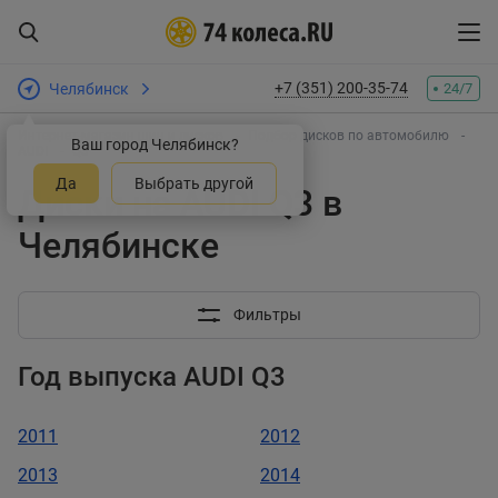
+7 (351) 200-35-74
Челябинск
24/7
Интернет-магазин шин и дисков
Подбор дисков по автомобилю
Ваш город Челябинск?
AUDI
Q3
Да
Выбрать другой
Диски на AUDI Q3 в
Челябинске
Фильтры
Год выпуска AUDI Q3
2011
2012
2013
2014