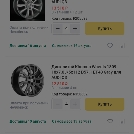
AUDI Q3
13 510 ₽
В наличии > 12 шт.
Код товара: R205539
Оплата при получении
Купить
Челябинск
Доставим
16 августа
Самовывоз
16 августа
Диск литой Khomen Wheels 1809
18x7.0J/5x112 D57.1 ET43 Gray для
AUDI Q3
12 810 ₽
В наличии 4 шт.
Код товара: R358632
Оплата при получении
Купить
Челябинск
Доставим
19 августа
Самовывоз
19 августа