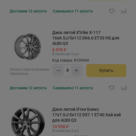
Доставим
12 августа
Самовывоз
11 августа
Диск литой X'trike X-117
16x6.5J/5x112 D66.6 ET33 HS для
AUDI Q3
6 570 ₽
В наличии 5 шт.
Код товара: R100944
Оплата при получении
Купить
Челябинск
Доставим
12 августа
Самовывоз
11 августа
Диск литой iFree Бэнкс
17x7.0J/5x112 D57.1 ET40 Хай вэй
для AUDI Q3
10 950 ₽
В наличии 4 шт.