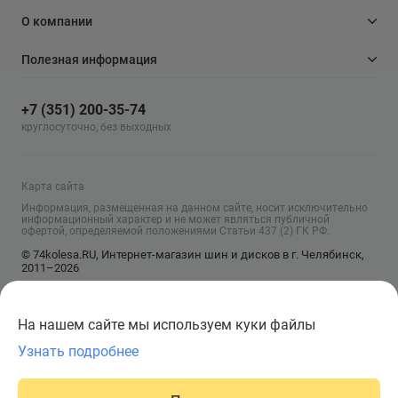
О компании
Полезная информация
+7 (351) 200-35-74
круглосуточно, без выходных
Карта сайта
Информация, размещенная на данном сайте, носит исключительно
информационный характер и не может являться публичной
офертой, определяемой положениями Статьи 437 (2) ГК РФ.
© 74kolesa.RU, Интернет-магазин шин и дисков в г. Челябинск,
2011–2026
На нашем сайте мы используем куки файлы
Узнать подробнее