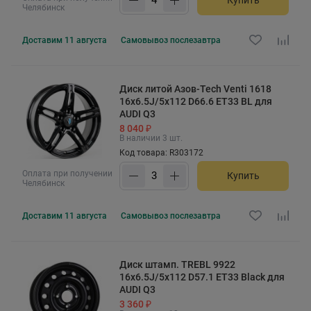
Купить
Челябинск
Доставим
11 августа
Самовывоз
послезавтра
Диск литой Азов-Tech Venti 1618
16x6.5J/5x112 D66.6 ET33 BL для
AUDI Q3
8 040 ₽
В наличии 3 шт.
Код товара: R303172
Оплата при получении
Купить
Челябинск
Доставим
11 августа
Самовывоз
послезавтра
Диск штамп. TREBL 9922
16x6.5J/5x112 D57.1 ET33 Black для
AUDI Q3
3 360 ₽