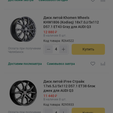
Диск литой Khomen Wheels
KHW1806 (Kodiaq) 18x7.0J/5x112
D57.1 ET43 Gray для AUDI Q3
12 880 ₽
В наличии 8 шт.
Код товара: R264522
Оплата при получении
Купить
Челябинск
Доставим
послезавтра
Самовывоз
завтра
Диск литой iFree Страйк
17x6.5J/5x112 D57.1 ET38 блэк
джек для AUDI Q3
11 440 ₽
В наличии 8 шт.
Код товара: R295933
Оплата при получении