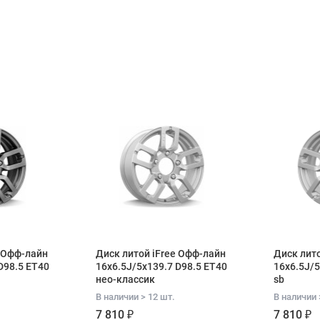
e Офф-лайн
Диск литой iFree Офф-лайн
Диск лит
D98.5 ET40
16x6.5J/5x139.7 D98.5 ET40
16x6.5J/5
нео-классик
sb
В наличии > 12 шт.
В наличии 
7 810 ₽
7 810 ₽