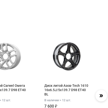
ой Carwel Омега
Диск литой Азов-Tech 1610
Ди
x139.7 D98 ET40
16x6.5J/5x139.7 D98 ET40
16
BL
B
> 12 шт.
В наличии > 12 шт.
В 
7 600 ₽
7