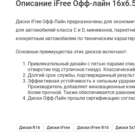
Описание iFree Офф-лайн 16x6.
Диски iFree Офф-Лайн предназначены для экономич
для автомобилей класса С и D, минивэнов, паркетн
конкретным автомобилем по техническим характер
Основные преимущества этих дисков включают:
Привлекательный дизайн с пятью парами спиц
отверстие под ступичное гнездо. Классически
Долгий срок службы, подтвержденный результ
Эффективная устойчивость к сильным ударам,
Производитель добавляет инновационные комп
более прочной. Также обеспечивается равноме
Диски Офф-Лайн прошли сертификацию соглас
Диски R16
Диски iFree
Диски iFree R16
Диски 5x