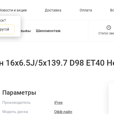
Новости и акции
Доставка
Оплата
В
нск?
ругой
О нас
Отзывы
Шиномонтаж
Статус за
н 16x6.5J/5x139.7 D98 ET40 
Параметры
Производитель
iFree
Модель диска
Офф-лайн