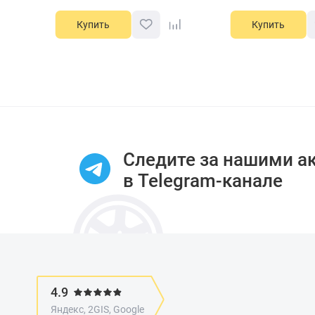
Купить
Купить
Item
1
of
13
Следите за нашими а
в Telegram-канале
4.9
Яндекс, 2GIS, Google