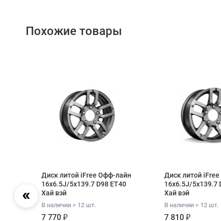
Похожие товары
Диск литой iFree Офф-лайн
Диск литой iFre
.7
16x6.5J/5x139.7 D98 ET40
16x6.5J/5x139.7 
Хай вэй
Хай вэй
В наличии > 12 шт.
В наличии > 12 шт.
7 770 ₽
7 810 ₽