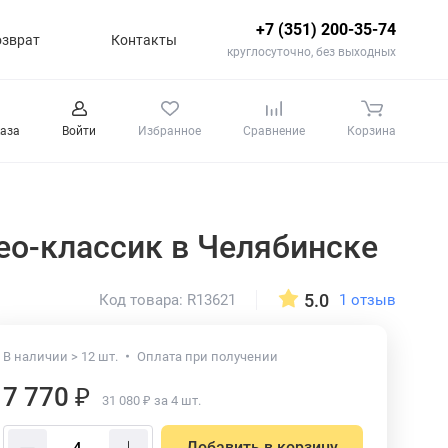
+7 (351) 200-35-74
озврат
Контакты
круглосуточно, без выходных
каза
Войти
Избранное
Сравнение
Корзина
Нео-классик
в Челябинске
5.0
1 отзыв
Код товара: R13621
В наличии > 12 шт.
Оплата при получении
7 770 ₽
31 080 ₽ за 4 шт.
Добавить в корзину