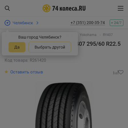
+7 (351) 200-35-74
Челябинск
24/7
Интернет-магазин шин и дисков
Шины
Yokohama
RY407
Ваш город Челябинск?
Летняя шина Yokohama RY407 295/60 R22.5
Да
Выбрать другой
150L
в Челябинске
Код товара: R261420
Оставить отзыв