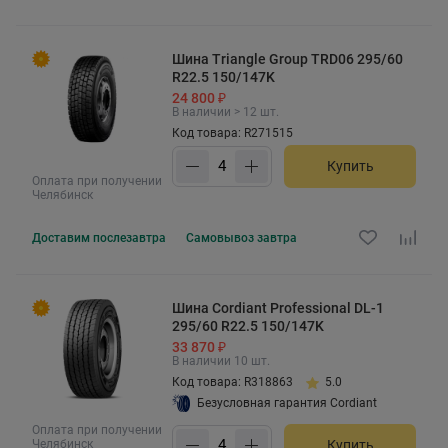
Шина Triangle Group TRD06 295/60
R22.5 150/147K
24 800 ₽
В наличии > 12 шт.
Код товара: R271515
Купить
Оплата при получении
Челябинск
Доставим
послезавтра
Самовывоз
завтра
Шина Cordiant Professional DL-1
295/60 R22.5 150/147K
33 870 ₽
В наличии 10 шт.
Код товара: R318863
5.0
Безусловная гарантия Cordiant
Оплата при получении
Челябинск
Купить