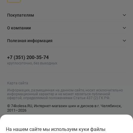
Покупателям
О компании
Полезная информация
+7 (351) 200-35-74
круглосуточно, без выходных
Карта сайта
Информация, размещенная на данном сайте, носит исключительно
информационный характер и не может являться публичной
офертой, определяемой положениями Статьи 437 (2) ГК РФ.
© 74kolesa.RU, Интернет-магазин шин и дисков в г. Челябинск,
2011–2026
На нашем сайте мы используем куки файлы