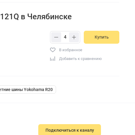
 121Q в Челябинске
Купить
В избранное
Добавить к сравнению
етние шины Yokohama R20
Подключиться к каналу