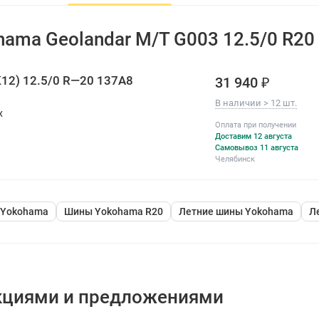
Год производства
2025-2026
hama Geolandar M/T G003 12.5/0 R20
12) 12.5/0 R—20 137A8
31 940 ₽
В наличии > 12 шт.
х
Оплата при получении
Доставим 12 августа
Самовывоз 11 августа
Челябинск
Yokohama
Шины Yokohama R20
Летние шины Yokohama
Л
кциями и предложениями