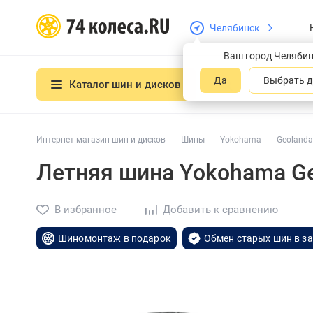
Челябинск
Ваш город Челяби
Да
Выбрать д
Каталог шин и дисков
Интернет-магазин шин и дисков
Шины
Yokohama
Geolanda
Летняя шина Yokohama Ge
В избранное
Добавить к сравнению
Шиномонтаж в подарок
Обмен старых шин в з