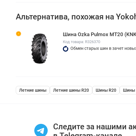
Альтернатива, похожая на Yoko
Шина Ozka Pulmox MT20 (KNK
Код товара: R326370
Обмен старых шин в зачет новы
Летние шины
Летние шины R20
Шины R20
Шины 
Следите за нашими а
в Telegram-канале