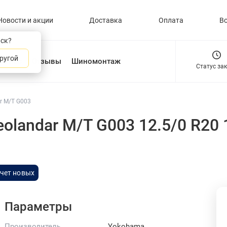
Новости и акции
Доставка
Оплата
В
нск?
ругой
О нас
Отзывы
Шиномонтаж
Статус за
r M/T G003
olandar M/T G003 12.5/0 R20
ачет новых
Параметры
Производитель
Yokohama