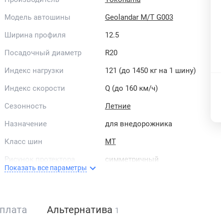
Модель автошины
Geolandar M/T G003
Ширина профиля
12.5
Посадочный диаметр
R20
Индекс нагрузки
121 (до 1450 кг на 1 шину)
Индекс скорости
Q (до 160 км/ч)
Сезонность
Летние
Назначение
для внедорожника
Класс шин
MT
Рисунок протектора
симметричный
Показать все параметры
Направленность
ненаправленные
Страна бренда
Япония
плата
Альтернатива
1
All-season
Нет