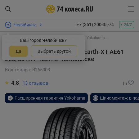
+7 (351) 200-35-74
Челябинск
24/7
Интернет-магазин шин и дисков
Шины
Yokohama
Ваш город Челябинск?
BluEarth-XT AE61
Летняя шина Yokohama BluEarth-XT AE61
Да
Выбрать другой
225/65 R17 102H
в Челябинске
Код товара: R265003
4.8
13 отзывов
Расширенная гарантия Yokohama
Шиномонтаж в по