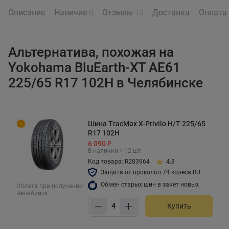
Описание
Наличие
Отзывы
Доставка
Оплата
0
13
Альтернатива, похожая на
Yokohama BluEarth-XT AE61
225/65 R17 102H в Челябинске
Шина TracMax X-Privilo H/T 225/65
R17 102H
6 090 ₽
В наличии > 12 шт.
Код товара: R283964
4.8
Защита от проколов 74 колеса.RU
Обмен старых шин в зачет новых
Оплата при получении
Челябинск
Купить