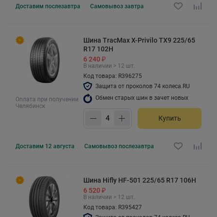
Доставим
послезавтра
Самовывоз
завтра
Шина TracMax X-Privilo TX9 225/65
R17 102H
6 240 ₽
В наличии > 12 шт.
Код товара: R396275
Защита от проколов 74 колеса.RU
Обмен старых шин в зачет новых
Оплата при получении
Челябинск
Купить
Доставим
12 августа
Самовывоз
послезавтра
Шина Hifly HF-501 225/65 R17 106H
6 520 ₽
В наличии > 12 шт.
Код товара: R395427