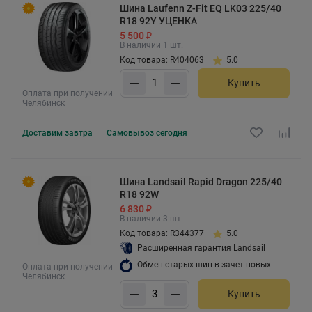
Шина Laufenn Z-Fit EQ LK03 225/40
R18 92Y УЦЕНКА
5 500 ₽
В наличии 1 шт.
Код товара: R404063
5.0
Купить
Оплата при получении
Челябинск
Доставим
завтра
Самовывоз
сегодня
Шина Landsail Rapid Dragon 225/40
R18 92W
6 830 ₽
В наличии 3 шт.
Код товара: R344377
5.0
Расширенная гарантия Landsail
Обмен старых шин в зачет новых
Оплата при получении
Челябинск
Купить