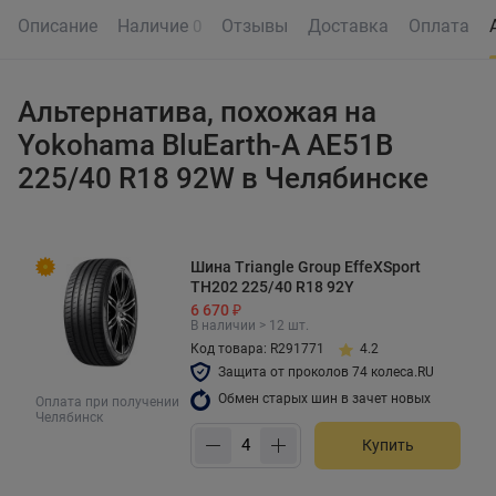
Описание
Наличие
Отзывы
Доставка
Оплата
0
Альтернатива, похожая на
Yokohama BluEarth-A AE51B
225/40 R18 92W в Челябинске
Шина Triangle Group EffeXSport
TH202 225/40 R18 92Y
6 670 ₽
В наличии > 12 шт.
Код товара: R291771
4.2
Защита от проколов 74 колеса.RU
Обмен старых шин в зачет новых
Оплата при получении
Челябинск
Купить