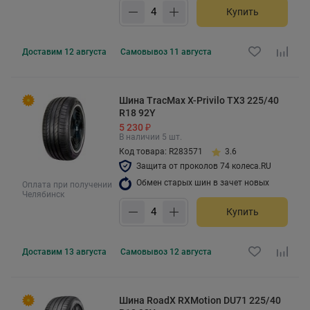
Купить
Доставим
12 августа
Самовывоз
11 августа
Шина TracMax X-Privilo TX3 225/40
R18 92Y
5 230 ₽
В наличии 5 шт.
Код товара: R283571
3.6
Защита от проколов 74 колеса.RU
Обмен старых шин в зачет новых
Оплата при получении
Челябинск
Купить
Доставим
13 августа
Самовывоз
12 августа
Шина RoadX RXMotion DU71 225/40