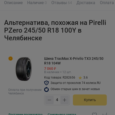
Описание
Наличие
Отзывы
Доставка
Оплата
0
64
Альтернатива, похожая на Pirelli
PZero 245/50 R18 100Y в
Челябинске
Шина TracMax X-Privilo TX3 245/50
R18 104W
7 060 ₽
В наличии > 12 шт.
Код товара: R282656
3.6
Защита от проколов 74 колеса.RU
Обмен старых шин в зачет новых
Оплата при получении
Челябинск
Купить
Доставим
послезавтра
Самовывоз
завтра