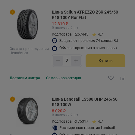
Шина Sailun ATREZZO ZSR 245/50
R18 100Y RunFlat
12 310 ₽
В наличии 2 шт.
Код товара: R267445
4.7
Защита от проколов 74 колеса.RU
Обмен старых шин в зачет новых
Оплата при получении
Челябинск
Купить
Доставим
завтра
Самовывоз
сегодня
Шина Landsail LS588 UHP 245/50
R18 100W
8 020 ₽
В наличии 2 шт.
Код товара: R175317
4.7
Расширенная гарантия Landsail
Обмен старых шин в зачет новых