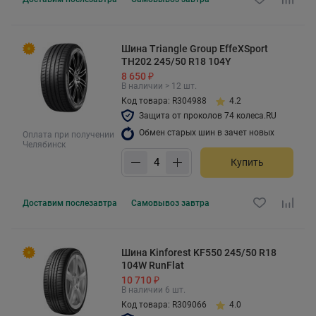
Шина Triangle Group EffeXSport
TH202 245/50 R18 104Y
8 650 ₽
В наличии > 12 шт.
Код товара: R304988
4.2
Защита от проколов 74 колеса.RU
Обмен старых шин в зачет новых
Оплата при получении
Челябинск
Купить
Доставим
послезавтра
Самовывоз
завтра
Шина Kinforest KF550 245/50 R18
104W RunFlat
10 710 ₽
В наличии 6 шт.
Код товара: R309066
4.0