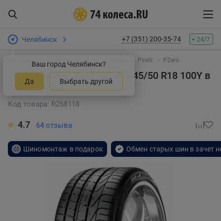
+7 (351) 200-35-74
Челябинск
24/7
Интернет-магазин шин и дисков
Шины
Pirelli
PZero
Ваш город Челябинск?
Летняя шина Pirelli PZero 245/50 R18 100Y
в
Да
Выбрать другой
Челябинске
Код товара: R268118
4.7
64 отзыва
Шиномонтаж в подарок
Обмен старых шин в зачет 