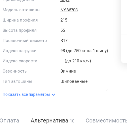
Модель автошины
NY-W703
Ширина профиля
215
Высота профиля
55
Посадочный диаметр
R17
Индекс нагрузки
98 (до 750 кг на 1 шину)
Индекс скорости
H (до 210 км/ч)
Сезонность
Зимние
Тип автошины
Шипованные
Назначение
для легкового автомобиля
Показать все параметры
Тип зимних шин
скандинавский
Рисунок протектора
симметричный
Оплата
Альтернатива
Совместимост
10
Направленность
направленные