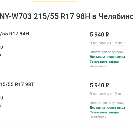
Страна бренда
Китай
 NY-W703 215/55 R17 98H в Челябин
All-season
Нет
Год производства
2025-2026
5/55 R17 94H
5 940 ₽
По оценке покупателей:
В наличии > 12 шт.
RU
Комфорт
Оплата при получении
х
Доставим послезавтра
Изностойкость
Самовывоз завтра
Челябинск
Шум
215/55 R17 98T
5 940 ₽
В наличии > 12 шт.
RU
Оплата при получении
х
Доставим послезавтра
Самовывоз завтра
Челябинск