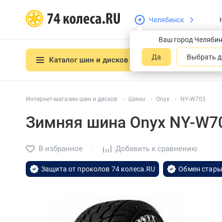
Челябинск
Ваш город Челяби
Да
Выбрать д
Каталог шин и дисков
Интернет-магазин шин и дисков
Шины
Onyx
NY-W703
Зимняя шина Onyx NY-W7
В избранное
Добавить к сравнению
Защита от проколов 74 колеса.RU
Обмен стары