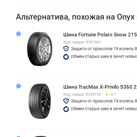
Альтернатива, похожая на Onyx
Шина Fortune Polaro Snow 21
Код товара: R387687
Защита от проколов 74 колеса.
Обмен старых шин в зачет новы
Шина TracMax X-Privilo S360 
Код товара: R295195
4.7
Защита от проколов 74 колеса.
Обмен старых шин в зачет новы