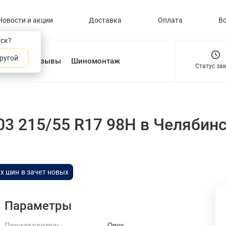
Новости и акции
Доставка
Оплата
В
нск?
ругой
О нас
Отзывы
Шиномонтаж
Статус за
03 215/55 R17 98H
в Челябин
х шин в зачет новых
Параметры
Производитель
Onyx