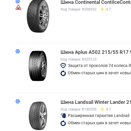
Шина Continental ContiIceCon
Код товара: R398552
4.7
Шина Aplus A502 215/55 R17
Код товара: R325123
Защита от проколов 74 колеса.
Обмен старых шин в зачет новы
Шина Landsail Winter Lander 
Код товара: R180355
4.7
Расширенная гарантия Landsail
Обмен старых шин в зачет новы