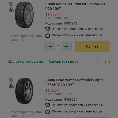
Шина RoadX RXFrost WH12 255/50
R20 109T
11 070 ₽
В наличии 8 шт.
Код товара: R386942
Защита от проколов 74 колеса.RU
Обмен старых шин в зачет новых
Оплата при получении
Челябинск
Купить
Доставим
послезавтра
Самовывоз
завтра
Шина Leao Winter Defender Grip 2
255/50 R20 109T
11 520 ₽
В наличии > 12 шт.
Код товара: R393261
Защита от проколов 74 колеса.RU
Обмен старых шин в зачет новых
Оплата при получении
Челябинск