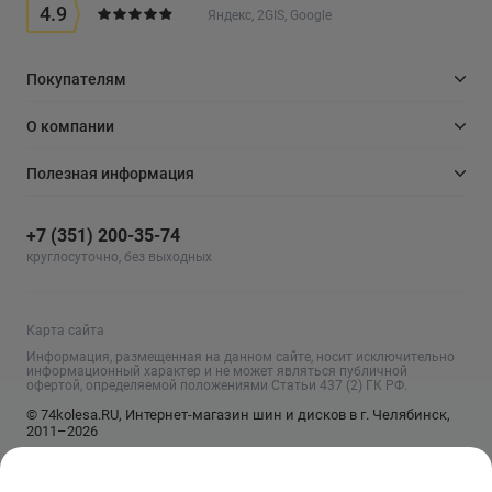
4.9
Яндекс, 2GIS, Google
Покупателям
О компании
Полезная информация
+7 (351) 200-35-74
круглосуточно, без выходных
Карта сайта
Информация, размещенная на данном сайте, носит исключительно
информационный характер и не может являться публичной
офертой, определяемой положениями Статьи 437 (2) ГК РФ.
© 74kolesa.RU, Интернет-магазин шин и дисков в г. Челябинск,
2011–2026