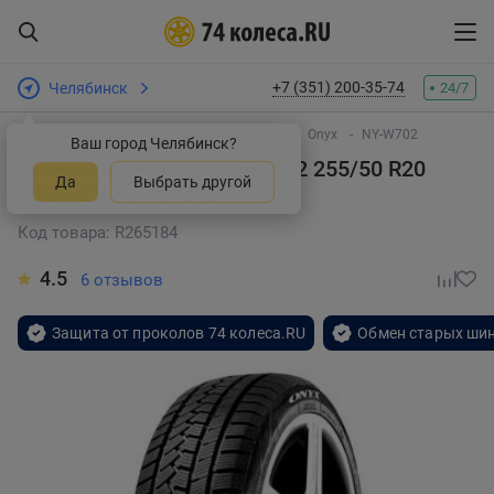
+7 (351) 200-35-74
Челябинск
24/7
Интернет-магазин шин и дисков
Шины
Onyx
NY-W702
Ваш город Челябинск?
Зимняя шина Onyx NY-W702 255/50 R20
Да
Выбрать другой
109H
в Челябинске
Код товара: R265184
4.5
6 отзывов
Защита от проколов 74 колеса.RU
Обмен старых шин