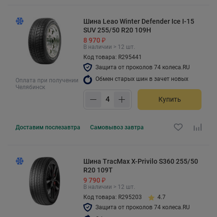
Шина Leao Winter Defender Ice I-15
SUV 255/50 R20 109H
8 970 ₽
В наличии > 12 шт.
Код товара: R295441
Защита от проколов 74 колеса.RU
Обмен старых шин в зачет новых
Оплата при получении
Челябинск
Купить
Доставим
послезавтра
Самовывоз
завтра
Шина TracMax X-Privilo S360 255/50
R20 109T
9 790 ₽
В наличии > 12 шт.
Код товара: R295203
4.7
Защита от проколов 74 колеса.RU