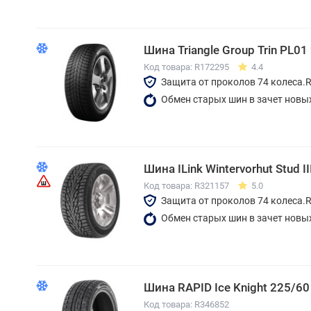
Шина Triangle Group Trin PL0
Код товара: R172295
4.4
Защита от проколов 74 колеса.
Обмен старых шин в зачет новы
Шина ILink Wintervorhut Stud I
Код товара: R321157
5.0
Защита от проколов 74 колеса.
Обмен старых шин в зачет новы
Шина RAPID Ice Knight 225/60
Код товара: R346852