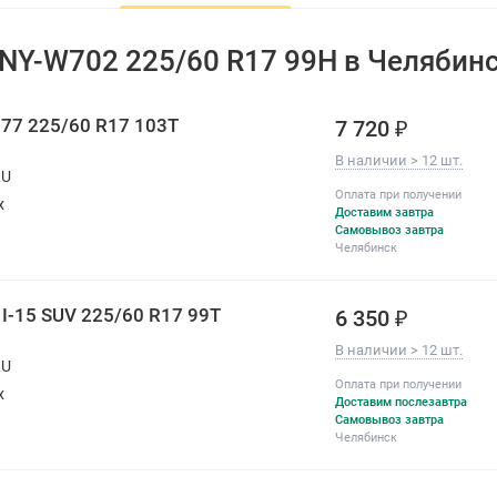
Направленность
ненаправленные
 NY-W702 225/60 R17 99H в Челябин
Страна бренда
Китай
All-season
Нет
s 77 225/60 R17 103T
7 720 ₽
Год производства
2025-2026
В наличии > 12 шт.
RU
По оценке покупателей:
Оплата при получении
х
Доставим завтра
Комфорт
Самовывоз завтра
Челябинск
Изностойкость
Шум
 I-15 SUV 225/60 R17 99T
6 350 ₽
В наличии > 12 шт.
RU
Оплата при получении
х
Доставим послезавтра
Самовывоз завтра
Челябинск