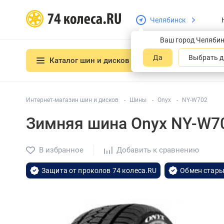
Челябинск
Ваш город Челяби
Да
Выбрать д
Каталог шин и дисков
Интернет-магазин шин и дисков
Шины
Onyx
NY-W702
Зимняя шина Onyx NY-W7
В избранное
Добавить к сравнению
Защита от проколов 74 колеса.RU
Обмен стары