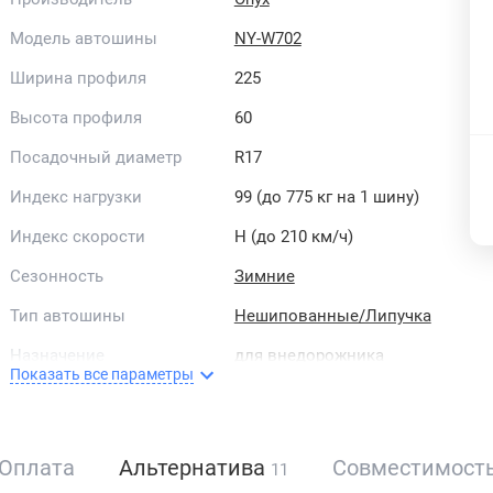
Модель автошины
NY-W702
Ширина профиля
225
Высота профиля
60
Посадочный диаметр
R17
Индекс нагрузки
99 (до 775 кг на 1 шину)
Индекс скорости
H (до 210 км/ч)
Сезонность
Зимние
Тип автошины
Нешипованные/Липучка
Назначение
для внедорожника
Показать все параметры
Тип зимних шин
скандинавский
Класс шин
HP
Оплата
Альтернатива
Совместимост
11
Рисунок протектора
асимметричный