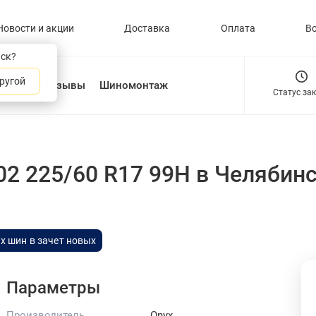
Новости и акции
Доставка
Оплата
В
нск?
ругой
О нас
Отзывы
Шиномонтаж
Статус за
02 225/60 R17 99H
в Челябин
х шин в зачет новых
Параметры
Производитель
Onyx