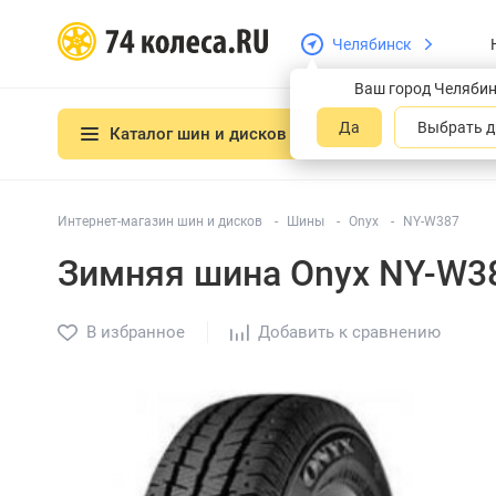
Челябинск
Ваш город Челяби
Да
Выбрать д
Каталог шин и дисков
Интернет-магазин шин и дисков
Шины
Onyx
NY-W387
Зимняя шина Onyx NY-W3
В избранное
Добавить к сравнению