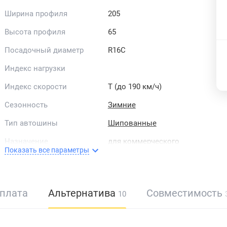
Ширина профиля
205
Высота профиля
65
Посадочный диаметр
R16C
Индекс нагрузки
Индекс скорости
T (до 190 км/ч)
Сезонность
Зимние
Тип автошины
Шипованные
Назначение
для коммерческого
транспорта
Показать все параметры
Тип зимних шин
скандинавский
Рисунок протектора
симметричный
плата
Альтернатива
Совместимость
10
Направленность
направленные
Страна бренда
Китай