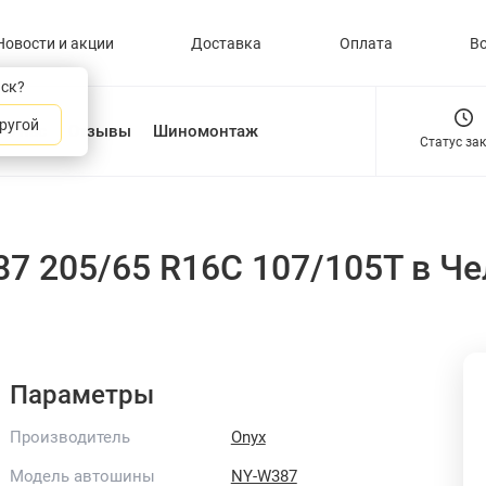
Новости и акции
Доставка
Оплата
В
нск?
ругой
О нас
Отзывы
Шиномонтаж
Статус за
87 205/65 R16C 107/105T
в Че
Параметры
Производитель
Onyx
Модель автошины
NY-W387