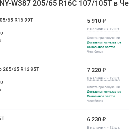
 NY-W387 205/65 R16C 107/105T в Ч
All-season
Нет
Год производства
2025-2026
205/65 R16 99T
5 910 ₽
В наличии > 12 шт.
RU
Оплата при получении
х
Доставим послезавтра
Самовывоз завтра
Челябинск
co 205/65 R16 95T
7 220 ₽
В наличии > 12 шт.
RU
Оплата при получении
х
Доставим послезавтра
Самовывоз завтра
Челябинск
5Т
6 230 ₽
В наличии > 12 шт.