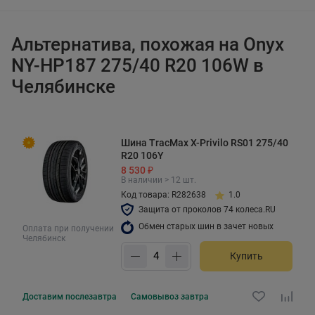
Альтернатива, похожая на Onyx
NY-HP187 275/40 R20 106W в
Челябинске
Шина TracMax X-Privilo RS01 275/40
R20 106Y
8 530 ₽
В наличии > 12 шт.
Код товара: R282638
1.0
Защита от проколов 74 колеса.RU
Обмен старых шин в зачет новых
Оплата при получении
Челябинск
Купить
Доставим
послезавтра
Самовывоз
завтра