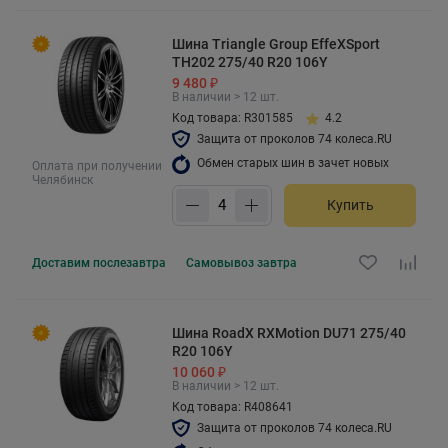
Шина Triangle Group EffeXSport
TH202 275/40 R20 106Y
9 480 ₽
В наличии > 12 шт.
Код товара: R301585
4.2
Защита от проколов 74 колеса.RU
Обмен старых шин в зачет новых
Оплата при получении
Челябинск
Купить
Доставим
послезавтра
Самовывоз
завтра
Шина RoadX RXMotion DU71 275/40
R20 106Y
10 060 ₽
В наличии > 12 шт.
Код товара: R408641
Защита от проколов 74 колеса.RU