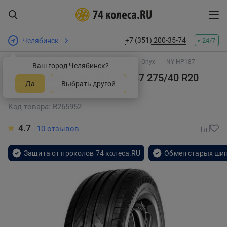
+7 (351) 200-35-74
Челябинск
24/7
Интернет-магазин шин и дисков
Шины
Onyx
NY-HP187
Ваш город Челябинск?
Летняя шина Onyx NY-HP187 275/40 R20
Да
Выбрать другой
106W
в Челябинске
Код товара: R265952
4.7
10 отзывов
Защита от проколов 74 колеса.RU
Обмен старых шин