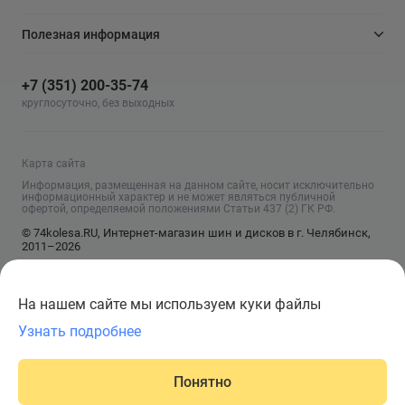
Полезная информация
+7 (351) 200-35-74
круглосуточно, без выходных
Карта сайта
Информация, размещенная на данном сайте, носит исключительно
информационный характер и не может являться публичной
офертой, определяемой положениями Статьи 437 (2) ГК РФ.
© 74kolesa.RU, Интернет-магазин шин и дисков в г. Челябинск,
2011–2026
На нашем сайте мы используем куки файлы
Узнать подробнее
Сообщить о поступлении
Понятно
Главная
Написать
Корзина
Каталог
Войти