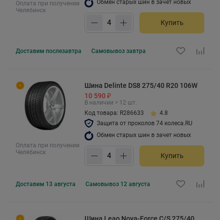
Обмен старых шин в зачет новых
Оплата при получении
Челябинск
Купить
Доставим
послезавтра
Самовывоз
завтра
Шина Delinte DS8 275/40 R20 106W
10 590 ₽
В наличии > 12 шт.
Код товара: R286633
4.8
Защита от проколов 74 колеса.RU
Обмен старых шин в зачет новых
Оплата при получении
Челябинск
Купить
Доставим
13 августа
Самовывоз
12 августа
Шина Leao Nova-Force C/S 275/40