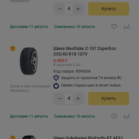
Челябинск
Купить
Доставим
11 августа
Самовывоз
10 августа
Шина Westlake Z-107 ZuperEco
235/60 R18 107V
6 680 ₽
В наличии 4 шт.
Код товара: R396036
Защита от проколов 74 колеса.RU
Обмен старых шин в зачет новых
Оплата при получении
Челябинск
Купить
Доставим
11 августа
Самовывоз
10 августа
Шина Yokohama BluEarth-XT AE61