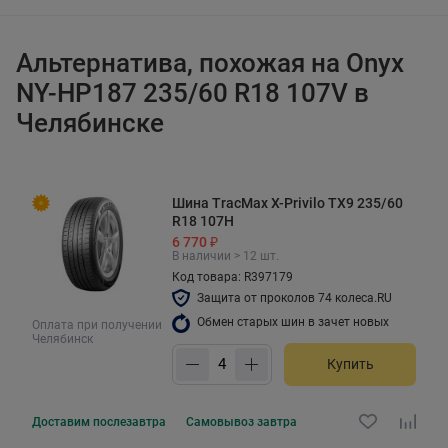
Альтернатива, похожая на Onyx
NY-HP187 235/60 R18 107V в
Челябинске
Шина TracMax X-Privilo TX9 235/60
R18 107H
6 770 ₽
В наличии > 12 шт.
Код товара: R397179
Защита от проколов 74 колеса.RU
Обмен старых шин в зачет новых
Оплата при получении
Челябинск
Купить
Доставим
послезавтра
Самовывоз
завтра