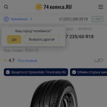
+7 (351) 200-35-74
Челябинск
24/7
Интернет-магазин шин и дисков
Шины
Onyx
NY-HP187
Ваш город Челябинск?
Летняя шина Onyx NY-HP187 235/60 R18
Да
Выбрать другой
107V
в Челябинске
Код товара: R265132
4.7
10 отзывов
Защита от проколов 74 колеса.RU
Обмен старых шин