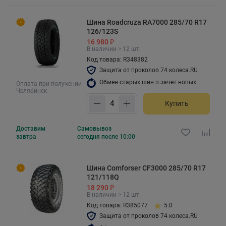
Шина Roadcruza RA7000 285/70 R17
126/123S
16 980 ₽
В наличии > 12 шт.
Код товара: R348382
Защита от проколов 74 колеса.RU
Обмен старых шин в зачет новых
Оплата при получении
Челябинск
Купить
Доставим
Самовывоз
завтра
сегодня после 10:00
Шина Comforser CF3000 285/70 R17
121/118Q
18 290 ₽
В наличии > 12 шт.
Код товара: R385077
5.0
Защита от проколов 74 колеса.RU