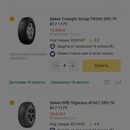
Шина Triangle Group TR292 285/70
R17 117T
13 840 ₽
В наличии > 12 шт.
Код товара: R249187
3.3
Защита от проколов 74 колеса.RU
Обмен старых шин в зачет новых
Оплата при получении
Челябинск
Купить
Доставим
18 августа
Самовывоз
18 августа
Шина Hifly Vigorous AT601 285/70
R17 117T
10 610 ₽
В наличии 2 шт.
Код товара: R279656
4.8