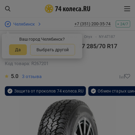
+7 (351) 200-35-74
Челябинск
24/7
Интернет-магазин шин и дисков
Шины
Onyx
NY-AT187
Ваш город Челябинск?
Летняя шина Onyx NY-AT187 285/70 R17
Да
Выбрать другой
117T
в Челябинске
Код товара: R267201
5.0
3 отзыва
Защита от проколов 74 колеса.RU
Обмен старых шин