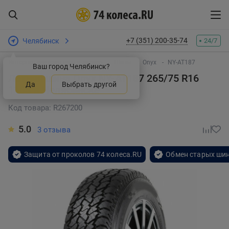
+7 (351) 200-35-74
Челябинск
24/7
Интернет-магазин шин и дисков
Шины
Onyx
NY-AT187
Ваш город Челябинск?
Летняя шина Onyx NY-AT187 265/75 R16
Да
Выбрать другой
116S
в Челябинске
Код товара: R267200
5.0
3 отзыва
Защита от проколов 74 колеса.RU
Обмен старых шин