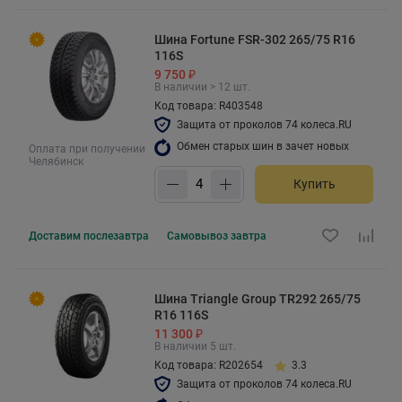
Шина Fortune FSR-302 265/75 R16
116S
9 750 ₽
В наличии > 12 шт.
Код товара: R403548
Защита от проколов 74 колеса.RU
Обмен старых шин в зачет новых
Оплата при получении
Челябинск
Купить
Доставим
послезавтра
Самовывоз
завтра
Шина Triangle Group TR292 265/75
R16 116S
11 300 ₽
В наличии 5 шт.
Код товара: R202654
3.3
Защита от проколов 74 колеса.RU