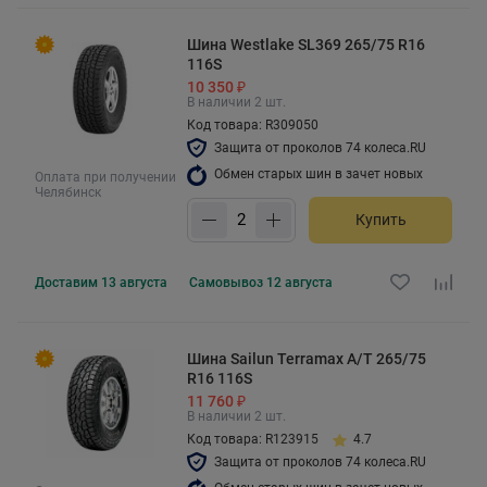
Шина Westlake SL369 265/75 R16
116S
10 350 ₽
В наличии 2 шт.
Код товара: R309050
Защита от проколов 74 колеса.RU
Обмен старых шин в зачет новых
Оплата при получении
Челябинск
Купить
Доставим
13 августа
Самовывоз
12 августа
Шина Sailun Terramax A/T 265/75
R16 116S
11 760 ₽
В наличии 2 шт.
Код товара: R123915
4.7
Защита от проколов 74 колеса.RU