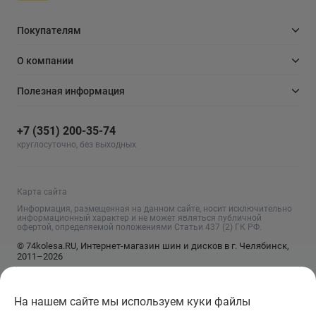
Покупателям
О компании
Полезная информация
+7 (351) 200-35-74
круглосуточно, без выходных
Карта сайта
Информация, размещенная на данном сайте, носит исключительно
информационный характер и не может являться публичной
офертой, определяемой положениями Статьи 437 (2) ГК РФ.
© 74kolesa.RU, Интернет-магазин шин и дисков в г. Челябинск,
2011–2026
На нашем сайте мы используем куки файлы