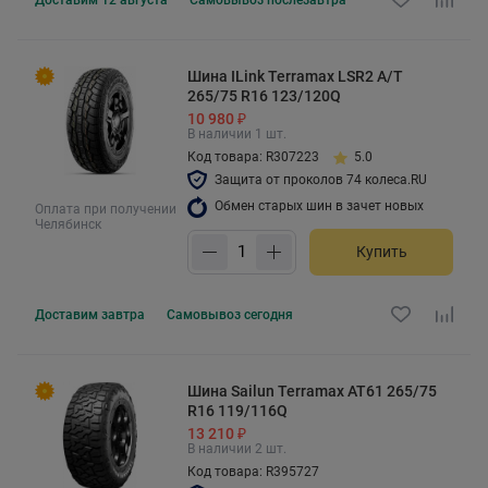
Шина ILink Terramax LSR2 A/T
265/75 R16 123/120Q
10 980 ₽
В наличии 1 шт.
Код товара: R307223
5.0
Защита от проколов 74 колеса.RU
Обмен старых шин в зачет новых
Оплата при получении
Челябинск
Купить
Доставим
завтра
Самовывоз
сегодня
Шина Sailun Terramax AT61 265/75
R16 119/116Q
13 210 ₽
В наличии 2 шт.
Код товара: R395727