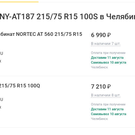
All-season
Нет
 NY-AT187 215/75 R15 100S в Челяби
Год производства
2025-2026
По оценке покупателей:
бинат NORTEC AT 560 215/75 R15
6 990 ₽
Комфорт
В наличии 7 шт.
Изностойкость
RU
Оплата при получении
Доставим 11 августа
Шум
х
Самовывоз 10 августа
Челябинск
215/75 R15 100Q
7 210 ₽
В наличии 8 шт.
RU
Оплата при получении
х
Доставим 11 августа
Самовывоз 10 августа
Челябинск