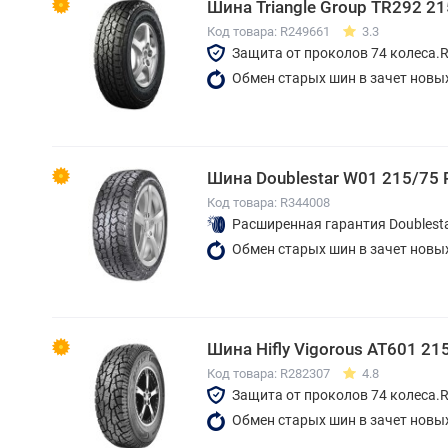
Шина Triangle Group TR292 2
Код товара: R249661
3.3
Защита от проколов 74 колеса.
Обмен старых шин в зачет новы
Шина Doublestar W01 215/75
Код товара: R344008
Расширенная гарантия Doublest
Обмен старых шин в зачет новы
Шина Hifly Vigorous AT601 21
Код товара: R282307
4.8
Защита от проколов 74 колеса.
Обмен старых шин в зачет новы