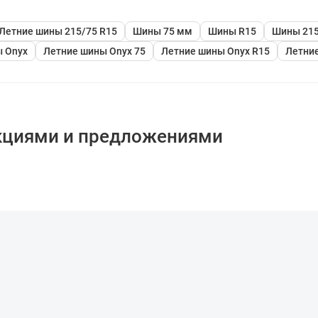
Летние шины 215/75 R15
Шины 75 мм
Шины R15
Шины 215
 Onyx
Летние шины Onyx 75
Летние шины Onyx R15
Летние
кциями и предложениями