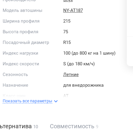
Модель автошины
NY-AT187
Ширина профиля
215
Высота профиля
75
Посадочный диаметр
R15
Индекс нагрузки
100 (до 800 кг на 1 шину)
Индекс скорости
S (до 180 км/ч)
Сезонность
Летние
Назначение
для внедорожника
Класс шин
AT
Показать все параметры
Рисунок протектора
асимметричный
Направленность
ненаправленные
ьтернатива
Совместимость
10
9
Страна бренда
Китай