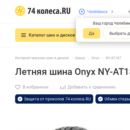
Челябинск
Ваш город Челяби
Да
Выбрать д
Каталог шин и дисков
Интернет-магазин шин и дисков
Шины
Onyx
NY-AT187
Летняя шина Onyx NY-AT1
В избранное
Добавить к сравнению
Защита от проколов 74 колеса.RU
Обмен стары