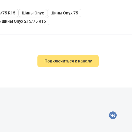
/75 R15
Шины Onyx
Шины Onyx 75
 шины Onyx 215/75 R15
Подключиться к каналу