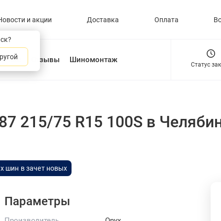
Новости и акции
Доставка
Оплата
В
нск?
ругой
О нас
Отзывы
Шиномонтаж
Статус за
87 215/75 R15 100S
в Челяби
х шин в зачет новых
Параметры
Производитель
Onyx