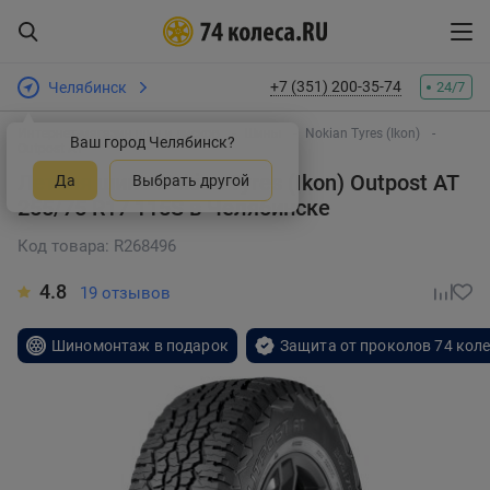
+7 (351) 200-35-74
Челябинск
24/7
Интернет-магазин шин и дисков
Шины
Nokian Tyres (Ikon)
Ваш город Челябинск?
Outpost AT
Летняя шина Nokian Tyres (Ikon) Outpost AT
Да
Выбрать другой
255/75 R17 115S
в Челябинске
Код товара: R268496
4.8
19 отзывов
Шиномонтаж в подарок
Защита от проколов 74 кол