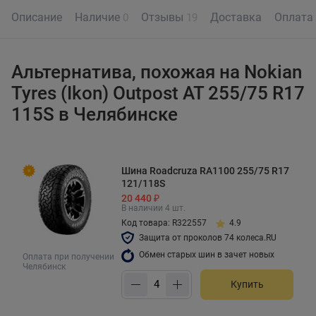
Описание
Наличие
Отзывы
Доставка
Оплата
0
19
Альтернатива, похожая на Nokian
Tyres (Ikon) Outpost AT 255/75 R17
115S в Челябинске
Шина Roadcruza RA1100 255/75 R17
121/118S
20 440 ₽
В наличии 4 шт.
Код товара: R322557
4.9
Защита от проколов 74 колеса.RU
Обмен старых шин в зачет новых
Оплата при получении
Челябинск
Купить