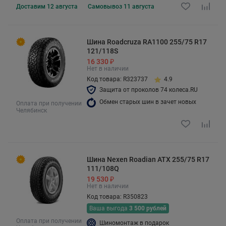
Доставим
12 августа
Самовывоз
11 августа
Шина Roadcruza RA1100 255/75 R17
121/118S
16 330 ₽
Нет в наличии
Код товара: R323737
4.9
Защита от проколов 74 колеса.RU
Обмен старых шин в зачет новых
Оплата при получении
Челябинск
Шина Nexen Roadian ATX 255/75 R17
111/108Q
19 530 ₽
Нет в наличии
Код товара: R350823
Ваша выгода
3 500 рублей
Оплата при получении
Шиномонтаж в подарок