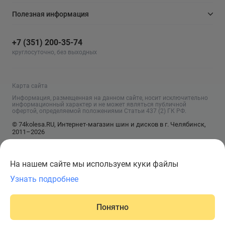
Полезная информация
+7 (351) 200-35-74
круглосуточно, без выходных
Карта сайта
Информация, размещенная на данном сайте, носит исключительно
информационный характер и не может являться публичной
офертой, определяемой положениями Статьи 437 (2) ГК РФ.
© 74kolesa.RU, Интернет-магазин шин и дисков в г. Челябинск,
2011–2026
На нашем сайте мы используем куки файлы
Узнать подробнее
Сообщить о поступлении
Понятно
Главная
Написать
Корзина
Каталог
Войти