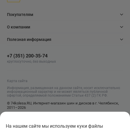
Покупателям
О компании
Полезная информация
+7 (351) 200-35-74
круглосуточно, без выходных
Карта сайта
Информация, размещенная на данном сайте, носит исключительно
информационный характер и не может являться публичной
офертой, определяемой положениями Статьи 437 (2) ГК РФ.
© 74kolesa.RU, Интернет-магазин шин и дисков в г. Челябинск,
2011–2026
На нашем сайте мы используем куки файлы