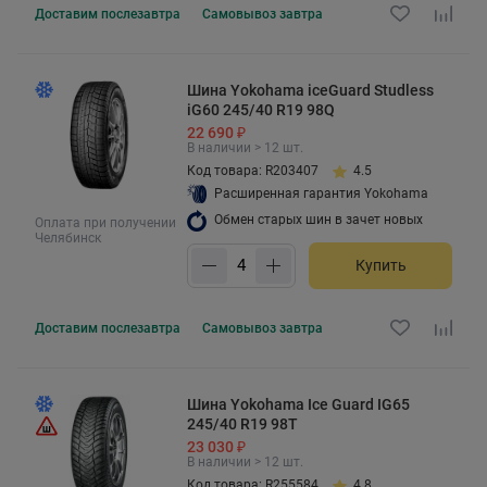
Доставим
послезавтра
Самовывоз
завтра
Шина Yokohama iceGuard Studless
iG60 245/40 R19 98Q
22 690 ₽
В наличии > 12 шт.
Код товара: R203407
4.5
Расширенная гарантия Yokohama
Обмен старых шин в зачет новых
Оплата при получении
Челябинск
Купить
Доставим
послезавтра
Самовывоз
завтра
Шина Yokohama Ice Guard IG65
245/40 R19 98T
23 030 ₽
В наличии > 12 шт.
Код товара: R255584
4.8