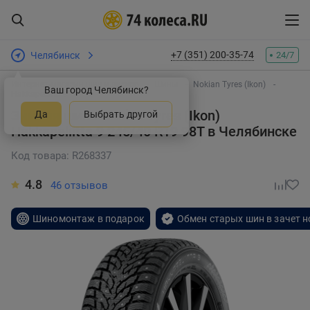
+7 (351) 200-35-74
Челябинск
24/7
Интернет-магазин шин и дисков
Шины
Nokian Tyres (Ikon)
Ваш город Челябинск?
Hakkapeliitta 9
Зимняя шина Nokian Tyres (Ikon)
Да
Выбрать другой
Hakkapeliitta 9 245/40 R19 98T
в Челябинске
Код товара: R268337
4.8
46 отзывов
Шиномонтаж в подарок
Обмен старых шин в зачет 