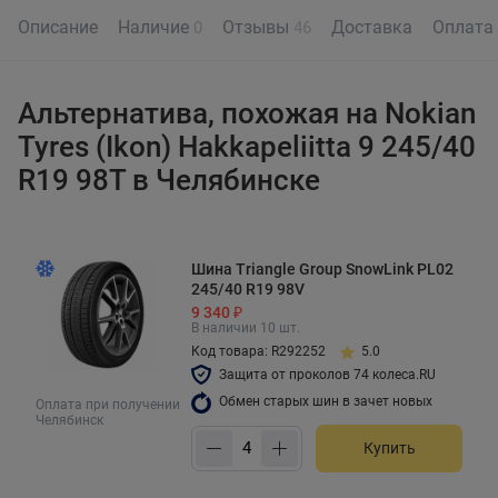
Описание
Наличие
Отзывы
Доставка
Оплата
0
46
Альтернатива, похожая на Nokian
Tyres (Ikon) Hakkapeliitta 9 245/40
R19 98T в Челябинске
Шина Triangle Group SnowLink PL02
245/40 R19 98V
9 340 ₽
В наличии 10 шт.
Код товара: R292252
5.0
Защита от проколов 74 колеса.RU
Обмен старых шин в зачет новых
Оплата при получении
Челябинск
Купить