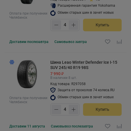
Расширенная гарантия Yokohama
Обмен старых шин в зачет новых
Оплата при получении
Челябинск
Купить
Доставим
послезавтра
Самовывоз
завтра
Шина Leao Winter Defender Ice I-15
SUV 245/40 R19 98S
7 990 ₽
В наличии 8 шт.
Код товара: R297058
Защита от проколов 74 колеса.RU
Обмен старых шин в зачет новых
Оплата при получении
Челябинск
Купить
Доставим
11 августа
Самовывоз
послезавтра