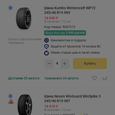
Шина Kumho Wintercraft WP72
245/40 R19 98V
18 040 ₽
В наличии > 12 шт.
Код товара: R287315
Ваша выгода
3 900 рублей
Оплата при получении
Шиномонтаж в подарок
Челябинск
Защита от проколов 74 колеса.RU
Обмен старых шин в зачет новых
Купить
Доставим
25 августа
Самовывоз
24 августа
Шина Nexen WinGuard WinSpike 3
245/40 R19 98T
18 410 ₽
В наличии > 12 шт.