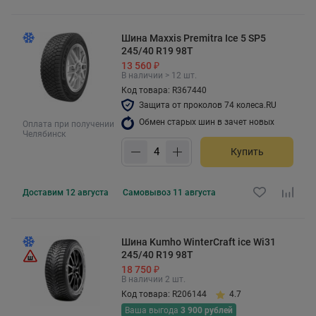
Шина Maxxis Premitra Ice 5 SP5
245/40 R19 98T
13 560 ₽
В наличии > 12 шт.
Код товара: R367440
Защита от проколов 74 колеса.RU
Обмен старых шин в зачет новых
Оплата при получении
Челябинск
Купить
Доставим
12 августа
Самовывоз
11 августа
Шина Kumho WinterCraft ice Wi31
245/40 R19 98T
18 750 ₽
В наличии 2 шт.
Код товара: R206144
4.7
Ваша выгода
3 900 рублей