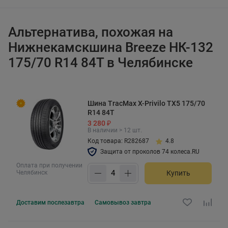
Альтернатива, похожая на
Нижнекамскшина Breeze НК-132
175/70 R14 84T в Челябинске
Шина TracMax X-Privilo TX5 175/70
R14 84T
3 280 ₽
В наличии > 12 шт.
Код товара: R282687
4.8
Защита от проколов 74 колеса.RU
Оплата при получении
Челябинск
Купить
Доставим
послезавтра
Самовывоз
завтра