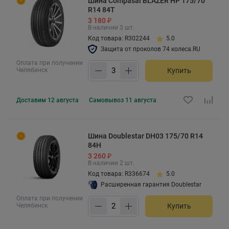
Шина Compasal BLAZER HP 175/70
R14 84T
3 180 ₽
В наличии 3 шт.
Код товара: R302244
5.0
Защита от проколов 74 колеса.RU
Оплата при получении
Челябинск
Купить
Доставим
12 августа
Самовывоз
11 августа
Шина Doublestar DH03 175/70 R14
84H
3 260 ₽
В наличии 2 шт.
Код товара: R336674
5.0
Расширенная гарантия Doublestar
Оплата при получении
Челябинск
Купить