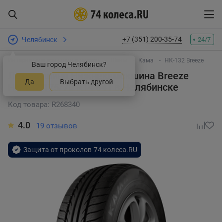
+7 (351) 200-35-74
Челябинск
24/7
Интернет-магазин шин и дисков
Шины
Кама
НК-132 Breeze
Ваш город Челябинск?
Летняя шина Нижнекамскшина Breeze
Да
Выбрать другой
НК-132 175/70 R14 84T
в Челябинске
Код товара: R268340
4.0
19 отзывов
Защита от проколов 74 колеса.RU