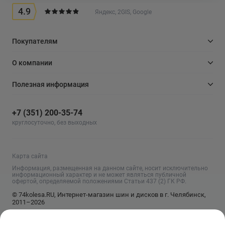
4.9
Яндекс, 2GIS, Google
Покупателям
О компании
Полезная информация
+7 (351) 200-35-74
круглосуточно, без выходных
Карта сайта
Информация, размещенная на данном сайте, носит исключительно
информационный характер и не может являться публичной
офертой, определяемой положениями Статьи 437 (2) ГК РФ.
© 74kolesa.RU, Интернет-магазин шин и дисков в г. Челябинск,
2011–2026