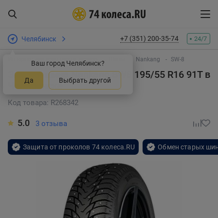
+7 (351) 200-35-74
Челябинск
24/7
Интернет-магазин шин и дисков
Шины
Nankang
SW-8
Ваш город Челябинск?
Зимняя шина Nankang SW8 195/55 R16 91T
в
Да
Выбрать другой
Челябинске
Код товара: R268342
5.0
3 отзыва
Защита от проколов 74 колеса.RU
Обмен старых шин