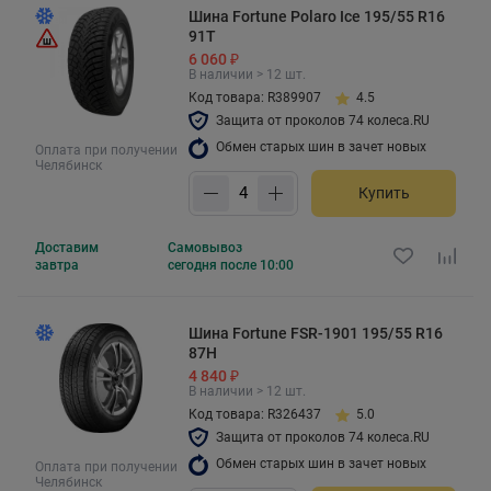
Шина Fortune Polaro Ice 195/55 R16
91T
6 060 ₽
В наличии > 12 шт.
Код товара: R389907
4.5
Защита от проколов 74 колеса.RU
Обмен старых шин в зачет новых
Оплата при получении
Челябинск
Купить
Доставим
Самовывоз
завтра
сегодня после 10:00
Шина Fortune FSR-1901 195/55 R16
87H
4 840 ₽
В наличии > 12 шт.
Код товара: R326437
5.0
Защита от проколов 74 колеса.RU
Обмен старых шин в зачет новых
Оплата при получении
Челябинск