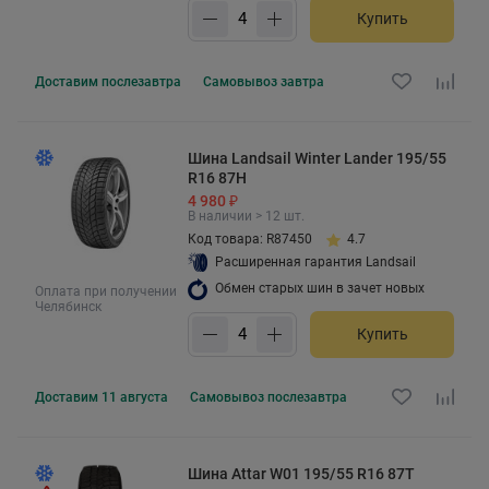
Купить
Доставим
послезавтра
Самовывоз
завтра
Шина Landsail Winter Lander 195/55
R16 87H
4 980 ₽
В наличии > 12 шт.
Код товара: R87450
4.7
Расширенная гарантия Landsail
Обмен старых шин в зачет новых
Оплата при получении
Челябинск
Купить
Доставим
11 августа
Самовывоз
послезавтра
Шина Attar W01 195/55 R16 87T