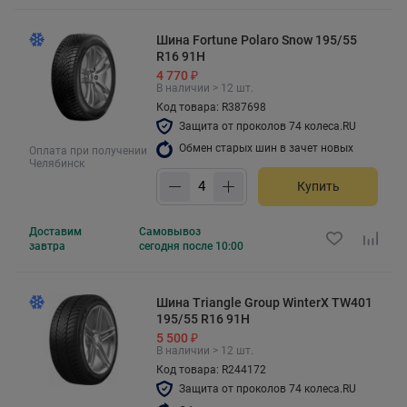
Шина Fortune Polaro Snow 195/55
R16 91H
4 770 ₽
В наличии > 12 шт.
Код товара: R387698
Защита от проколов 74 колеса.RU
Обмен старых шин в зачет новых
Оплата при получении
Челябинск
Купить
Доставим
Самовывоз
завтра
сегодня после 10:00
Шина Triangle Group WinterX TW401
195/55 R16 91H
5 500 ₽
В наличии > 12 шт.
Код товара: R244172
Защита от проколов 74 колеса.RU