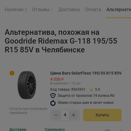
Наличие
Отзывы
Доставка
Оплата
Альтернат
0
1
Альтернатива, похожая на
Goodride Ridemax G-118 195/55
R15 85V в Челябинске
Шина Bars SolarFlexx 195/55 R15 85V
4 530 ₽
В наличии > 12 шт.
Код товара: R365951
5.0
Защита от проколов 74 колеса.RU
Обмен старых шин в зачет новых
Оплата при получении
Челябинск
Купить
Доставим
Самовывоз