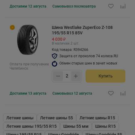
Доставим
12 августа
Самовывоз
послезавтра
Шина Westlake ZuperEco Z-108
195/55 R15 85V
4 030 ₽
В наличии 2 шт.
Код товара: R394266
Защита от проколов 74 колеса.RU
Обмен старых шин в зачет новых
Оплата при получении
Челябинск
Купить
Доставим
13 августа
Самовывоз
12 августа
Летние шины
Летние шины 55
Летние шины R15
Летние шины 195/55 R15
Шины 55 мм
Шины R15
Шины 195/55 R15
Шины Goodride
Шины Goodride 55