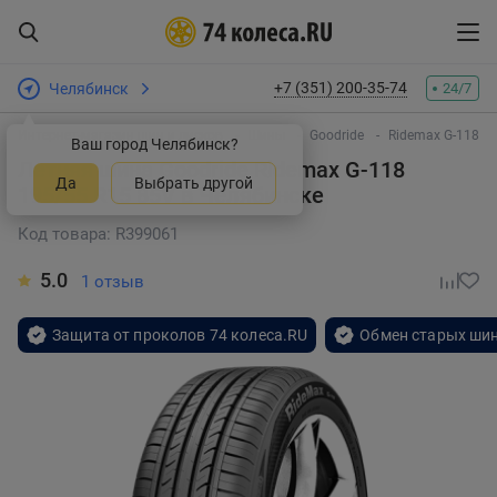
+7 (351) 200-35-74
Челябинск
24/7
Интернет-магазин шин и дисков
Шины
Goodride
Ridemax G-118
Ваш город Челябинск?
Летняя шина Goodride Ridemax G-118
Да
Выбрать другой
195/55 R15 85V
в Челябинске
Код товара: R399061
5.0
1 отзыв
Защита от проколов 74 колеса.RU
Обмен старых шин