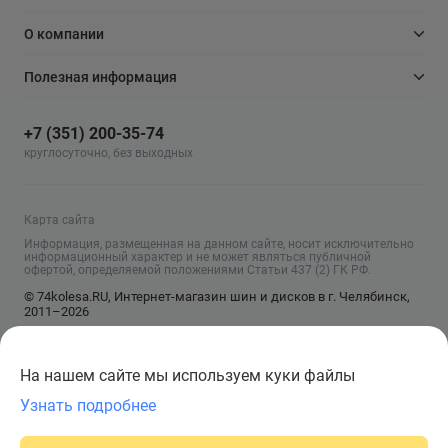
О компании
Полезная информация
+7 (351) 200-35-74
круглосуточно, без выходных
Карта сайта
Информация, размещенная на данном сайте, носит исключительно
информационный характер и не может являться публичной
офертой, определяемой положениями Статьи 437 (2) ГК РФ.
© 74kolesa.RU, Интернет-магазин шин и дисков в г. Челябинск,
2011–2026
На нашем сайте мы используем куки файлы
Узнать подробнее
Сообщить о поступлении