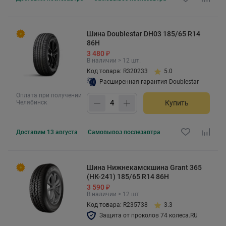
Шина Doublestar DH03 185/65 R14
86H
3 480 ₽
В наличии > 12 шт.
Код товара: R320233
5.0
Расширенная гарантия Doublestar
Оплата при получении
Челябинск
Купить
Доставим
13 августа
Самовывоз
послезавтра
Шина Нижнекамскшина Grant 365
(НК-241) 185/65 R14 86H
3 590 ₽
В наличии > 12 шт.
Код товара: R235738
3.3
Защита от проколов 74 колеса.RU