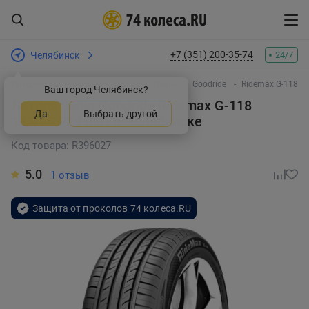
+7 (351) 200-35-74
Челябинск
24/7
Интернет-магазин шин и дисков
Шины
Goodride
Ridemax G-118
Ваш город Челябинск?
Летняя шина Goodride Ridemax G-118
Да
Выбрать другой
185/65 R14 86H
в Челябинске
Код товара: R396027
5.0
1 отзыв
Защита от проколов 74 колеса.RU