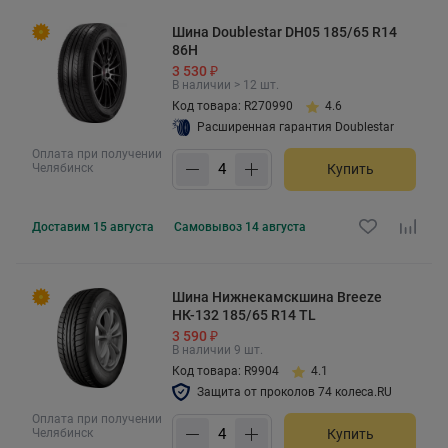
Шина Doublestar DH05 185/65 R14
86H
3 530 ₽
В наличии > 12 шт.
Код товара: R270990
4.6
Расширенная гарантия Doublestar
Оплата при получении
Челябинск
Купить
Доставим
15 августа
Самовывоз
14 августа
Шина Нижнекамскшина Breeze
НК-132 185/65 R14 TL
3 590 ₽
В наличии 9 шт.
Код товара: R9904
4.1
Защита от проколов 74 колеса.RU
Оплата при получении
Челябинск
Купить