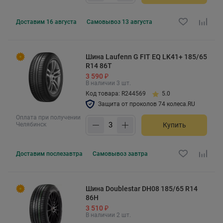
Доставим
16 августа
Самовывоз
13 августа
Шина Laufenn G FIT EQ LK41+ 185/65
R14 86T
3 590 ₽
В наличии 3 шт.
Код товара: R244569
5.0
Защита от проколов 74 колеса.RU
Оплата при получении
Челябинск
Купить
Доставим
послезавтра
Самовывоз
завтра
Шина Doublestar DH08 185/65 R14
86H
3 510 ₽
В наличии 2 шт.