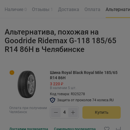
Наличие
Отзывы
Доставка
Оплата
Альтернат
0
1
Альтернатива, похожая на
Goodride Ridemax G-118 185/65
R14 86H в Челябинске
Шина Royal Black Royal Mile 185/65
R14 86H
3 220 ₽
В наличии 5 шт.
Код товара: R325278
Защита от проколов 74 колеса.RU
Оплата при получении
Челябинск
Купить
Доставим
послезавтра
Самовывоз
послезавтра