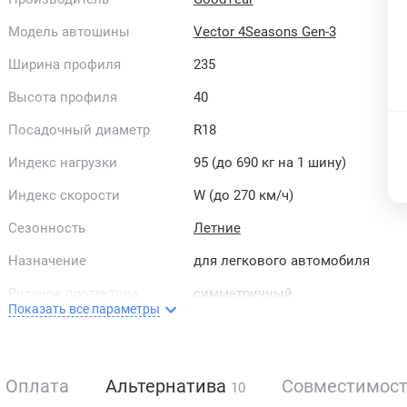
Модель автошины
Vector 4Seasons Gen-3
Ширина профиля
235
Высота профиля
40
Посадочный диаметр
R18
Индекс нагрузки
95 (до 690 кг на 1 шину)
Индекс скорости
W (до 270 км/ч)
Сезонность
Летние
Назначение
для легкового автомобиля
Рисунок протектора
симметричный
Показать все параметры
Направленность
направленные
Страна бренда
США
Оплата
Альтернатива
Совместимос
10
Усиленная боковина
XL