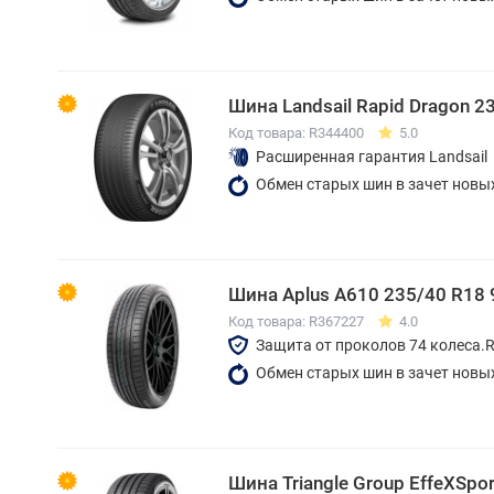
Шина Landsail Rapid Dragon 
Код товара: R344400
5.0
Расширенная гарантия Landsail
Обмен старых шин в зачет новы
Шина Aplus A610 235/40 R18 
Код товара: R367227
4.0
Защита от проколов 74 колеса.
Обмен старых шин в зачет новы
Шина Triangle Group EffeXSpo