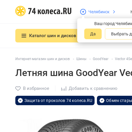
Челябинск
Ваш город Челяби
Да
Выбрать д
Каталог шин и дисков
Интернет-магазин шин и дисков
Шины
GoodYear
Vector 4S
Летняя шина GoodYear Ve
В избранное
Добавить к сравнению
Защита от проколов 74 колеса.RU
Обмен стары