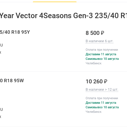
All-season
Да
Year Vector 4Seasons Gen-3 235/40 
Год производства
2025-2026
По оценке покупателей:
5/40 R18 95Y
8 500 ₽
Комфорт
В наличии 6 шт.
RU
Изностойкость
Оплата при получении
х
Доставим 11 августа
Шум
Самовывоз 10 августа
Челябинск
40 R18 95W
10 260 ₽
В наличии > 12 шт.
Оплата при получении
Доставим 11 августа
Самовывоз 10 августа
RU
Челябинск
х