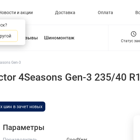
Новости и акции
Доставка
Оплата
В
нск?
ругой
О нас
Отзывы
Шиномонтаж
Статус за
easons Gen-3
ctor 4Seasons Gen-3 235/40 
х шин в зачет новых
Параметры
Производитель
GoodYear