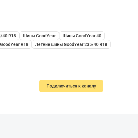
/40 R18
Шины GoodYear
Шины GoodYear 40
GoodYear R18
Летние шины GoodYear 235/40 R18
Подключиться к каналу