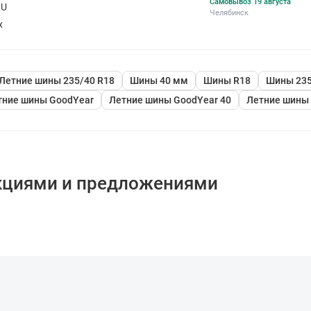
Самовывоз 19 августа
RU
Челябинск
х
Летние шины 235/40 R18
Шины 40 мм
Шины R18
Шины 235
тние шины GoodYear
Летние шины GoodYear 40
Летние шины 
кциями и предложениями