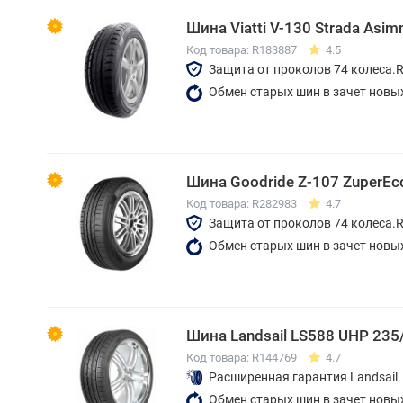
Шина Viatti V-130 Strada Asi
Код товара: R183887
4.5
Защита от проколов 74 колеса.
Обмен старых шин в зачет новы
Шина Goodride Z-107 ZuperEc
Код товара: R282983
4.7
Защита от проколов 74 колеса.
Обмен старых шин в зачет новы
Шина Landsail LS588 UHP 235
Код товара: R144769
4.7
Расширенная гарантия Landsail
Обмен старых шин в зачет новы