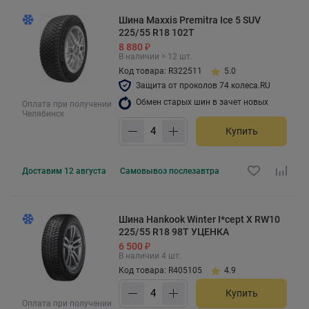
Шина Maxxis Premitra Ice 5 SUV
225/55 R18 102T
8 880 ₽
В наличии > 12 шт.
Код товара: R322511
5.0
Защита от проколов 74 колеса.RU
Обмен старых шин в зачет новых
Оплата при получении
Челябинск
Купить
Доставим
12 августа
Самовывоз
послезавтра
Шина Hankook Winter I*cept X RW10
225/55 R18 98T УЦЕНКА
6 500 ₽
В наличии 4 шт.
Код товара: R405105
4.9
Купить
Оплата при получении