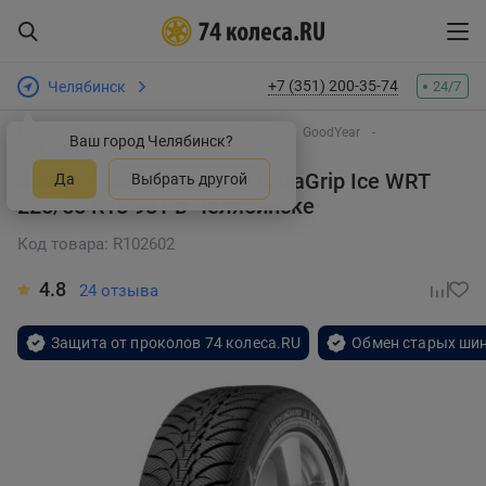
+7 (351) 200-35-74
Челябинск
24/7
Интернет-магазин шин и дисков
Шины
GoodYear
Ваш город Челябинск?
Ultra Grip Ice WRT
Зимняя шина GoodYear UltraGrip Ice WRT
Да
Выбрать другой
225/55 R18 98T
в Челябинске
Код товара: R102602
4.8
24 отзыва
Защита от проколов 74 колеса.RU
Обмен старых шин