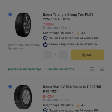
Шина Triangle Group Trin PL01
225/55 R18 102R
7 800 ₽
В наличии > 12 шт.
Код товара: R176015
4.4
Защита от проколов 74 колеса.RU
Обмен старых шин в зачет новых
Оплата при получении
Челябинск
Купить
Доставим
послезавтра
Самовывоз
завтра
Шина Viatti V-526 Bosco S/T 225/55
R18 102T
8 470 ₽
В наличии > 12 шт.
Код товара: R124069
4.7
Защита от проколов 74 колеса.RU