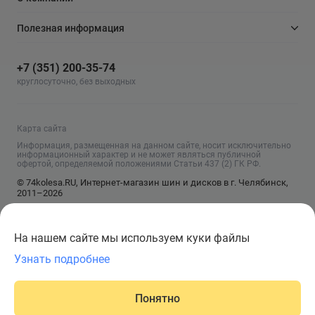
Полезная информация
+7 (351) 200-35-74
круглосуточно, без выходных
Карта сайта
Информация, размещенная на данном сайте, носит исключительно
информационный характер и не может являться публичной
офертой, определяемой положениями Статьи 437 (2) ГК РФ.
© 74kolesa.RU, Интернет-магазин шин и дисков в г. Челябинск,
2011–2026
На нашем сайте мы используем куки файлы
Узнать подробнее
Сообщить о поступлении
Понятно
Главная
Написать
Корзина
Каталог
Войти