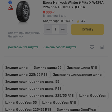
Шина Hankook Winter i*Pike X W429A
225/55 R18 102T УЦЕНКА
8 000 ₽
В наличии 1 шт.
Код товара: R326396
4.7
Купить
Оплата при получении
Челябинск
Доставим
13 августа
Самовывоз
12 августа
Зимние шины
Зимние шины 55
Зимние шины R18
Зимние шины 225/55 R18
Зимние нешипованные шины
Зимние нешипованные шины 55
Зимние нешипованные шины R18
Зимние нешипованные шины 225/55 R18
Шины GoodYear
Шины GoodYear 55
Шины GoodYear R18
Шины GoodYear 225/55 R18
Зимние шины GoodYear