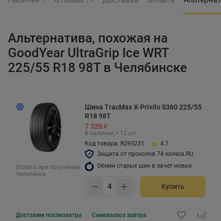
Альтернатива, похожая на
GoodYear UltraGrip Ice WRT
225/55 R18 98T в Челябинске
Шина TracMax X-Privilo S360 225/55
R18 98T
7 320 ₽
В наличии > 12 шт.
Код товара: R295231
4.7
Защита от проколов 74 колеса.RU
Обмен старых шин в зачет новых
Оплата при получении
Челябинск
Купить
Доставим
послезавтра
Самовывоз
завтра