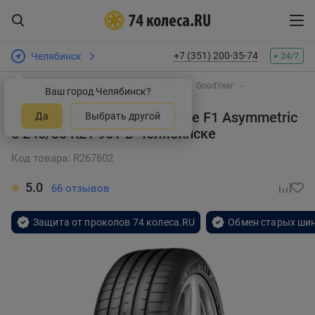
+7 (351) 200-35-74
Челябинск
24/7
Интернет-магазин шин и дисков
Шины
GoodYear
Ваш город Челябинск?
Eagle F1 Asymmetric 5
Летняя шина GoodYear Eagle F1 Asymmetric
Да
Выбрать другой
5 245/35 R21 96Y
в Челябинске
Код товара: R267602
5.0
66 отзывов
Защита от проколов 74 колеса.RU
Обмен старых шин