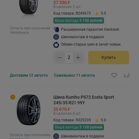
27 330 ₽
В наличии 2 шт.
Код товара: R249673
5.0
Ваша выгода
5 150 рублей
Оплата при получении
Расширенная гарантия Hankook
Челябинск
Шиномонтаж в подарок
Обмен старых шин в зачет новых
Купить
Доставим
12 августа
Самовывоз
11 августа
Шина Kumho PS72 Ecsta Sport
245/35 R21 99Y
25 670 ₽
В наличии 8 шт.
Код товара: R329235
5.0
Ваша выгода
5 150 рублей
Оплата при получении
Шиномонтаж в подарок