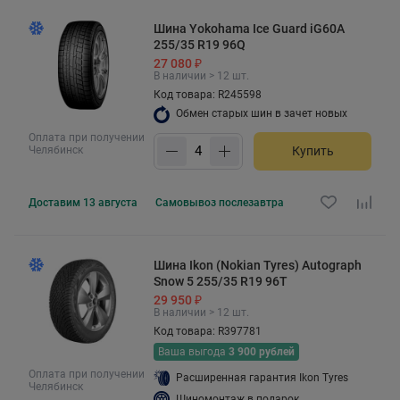
Шина Yokohama Ice Guard iG60A
255/35 R19 96Q
27 080 ₽
В наличии > 12 шт.
Код товара: R245598
Обмен старых шин в зачет новых
Оплата при получении
Челябинск
Купить
Доставим
13 августа
Самовывоз
послезавтра
Шина Ikon (Nokian Tyres) Autograph
Snow 5 255/35 R19 96T
29 950 ₽
В наличии > 12 шт.
Код товара: R397781
Ваша выгода
3 900 рублей
Оплата при получении
Расширенная гарантия Ikon Tyres
Челябинск
Шиномонтаж в подарок