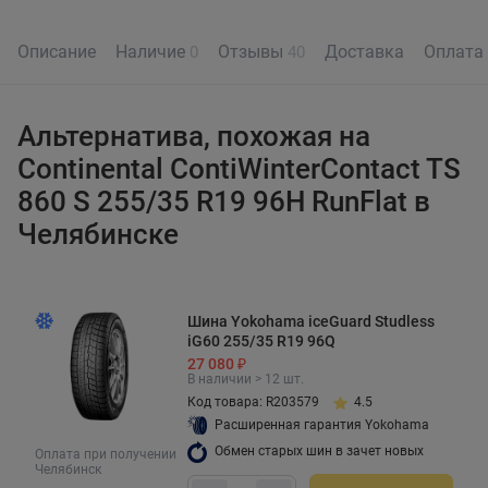
Описание
Наличие
Отзывы
Доставка
Оплата
0
40
Альтернатива, похожая на
Continental ContiWinterContact TS
860 S 255/35 R19 96H RunFlat в
Челябинске
Шина Yokohama iceGuard Studless
iG60 255/35 R19 96Q
27 080 ₽
В наличии > 12 шт.
Код товара: R203579
4.5
Расширенная гарантия Yokohama
Обмен старых шин в зачет новых
Оплата при получении
Челябинск