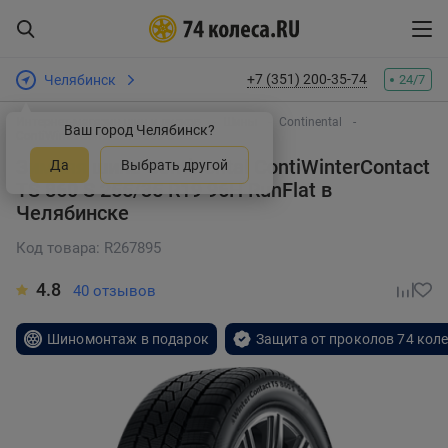
+7 (351) 200-35-74
Челябинск
24/7
Интернет-магазин шин и дисков
Шины
Continental
Ваш город Челябинск?
ContiWinterContact TS 860 S
Зимняя шина Continental ContiWinterContact
Да
Выбрать другой
TS 860 S 255/35 R19 96H RunFlat
в
Челябинске
Код товара: R267895
4.8
40 отзывов
Шиномонтаж в подарок
Защита от проколов 74 кол