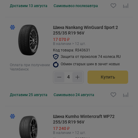
Доставим
13 августа
Самовывоз
послезавтра
Шина Nankang WinGuard Sport 2
255/35 R19 96V
17 070 ₽
В наличии > 12 шт.
Код товара: R343631
Защита от проколов 74 колеса.RU
Обмен старых шин в зачет новых
Оплата при получении
Челябинск
Купить
Доставим
25 августа
Самовывоз
24 августа
Шина Kumho Wintercraft WP72
255/35 R19 96V
17 240 ₽
В наличии > 12 шт.