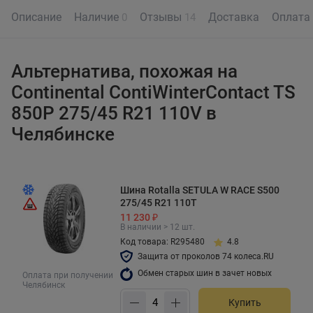
Описание
Наличие
Отзывы
Доставка
Оплата
0
14
Альтернатива, похожая на
Continental ContiWinterContact TS
850P 275/45 R21 110V в
Челябинске
Шина Rotalla SETULA W RACE S500
275/45 R21 110T
11 230 ₽
В наличии > 12 шт.
Код товара: R295480
4.8
Защита от проколов 74 колеса.RU
Обмен старых шин в зачет новых
Оплата при получении
Челябинск
Купить