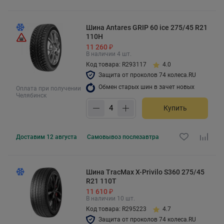
Шина Antares GRIP 60 ice 275/45 R21
110H
11 260 ₽
В наличии 4 шт.
Код товара: R293117
4.0
Защита от проколов 74 колеса.RU
Обмен старых шин в зачет новых
Оплата при получении
Челябинск
Купить
Доставим
12 августа
Самовывоз
послезавтра
Шина TracMax X-Privilo S360 275/45
R21 110T
11 610 ₽
В наличии 10 шт.
Код товара: R295223
4.7
Защита от проколов 74 колеса.RU