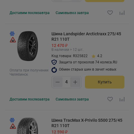
Доставим
послезавтра
Самовывоз
завтра
Шина Landspider Arctictraxx 275/45
R21 110T
12 470 ₽
В наличии > 12 шт.
Код товара: R325822
4.2
Защита от проколов 74 колеса.RU
Обмен старых шин в зачет новых
Оплата при получении
Челябинск
Купить
Доставим
послезавтра
Самовывоз
завтра
Шина TracMax X-Privilo S500 275/45
R21 110T
12 590 ₽