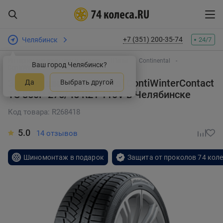
+7 (351) 200-35-74
Челябинск
24/7
Интернет-магазин шин и дисков
Шины
Continental
Ваш город Челябинск?
ContiWinterContact TS 850P
Зимняя шина Continental ContiWinterContact
Да
Выбрать другой
TS 850P 275/45 R21 110V
в Челябинске
Код товара: R268418
5.0
14 отзывов
Шиномонтаж в подарок
Защита от проколов 74 кол