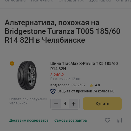
Альтернатива, похожая на
Bridgestone Turanza T005 185/60
R14 82H в Челябинске
Шина TracMax X-Privilo TX5 185/60
R14 82H
3 240 ₽
В наличии > 12 шт.
Код товара: R282697
4.8
Защита от проколов 74 колеса.RU
Оплата при получении
Челябинск
Купить
Доставим
послезавтра
Самовывоз
завтра