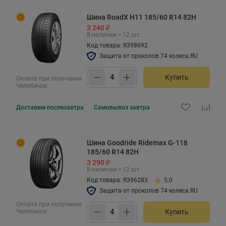
Шина RoadX H11 185/60 R14 82H
3 240 ₽
В наличии > 12 шт.
Код товара: R398692
Защита от проколов 74 колеса.RU
Купить
Оплата при получении
Челябинск
Доставим
послезавтра
Самовывоз
завтра
Шина Goodride Ridemax G-118
185/60 R14 82H
3 290 ₽
В наличии > 12 шт.
Код товара: R396283
5.0
Защита от проколов 74 колеса.RU
Оплата при получении
Челябинск
Купить