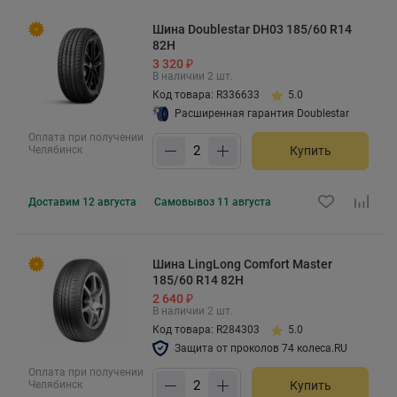
Шина Doublestar DH03 185/60 R14
82H
3 320 ₽
В наличии 2 шт.
Код товара: R336633
5.0
Расширенная гарантия Doublestar
Оплата при получении
Челябинск
Купить
Доставим
12 августа
Самовывоз
11 августа
Шина LingLong Comfort Master
185/60 R14 82H
2 640 ₽
В наличии 2 шт.
Код товара: R284303
5.0
Защита от проколов 74 колеса.RU
Оплата при получении
Челябинск
Купить