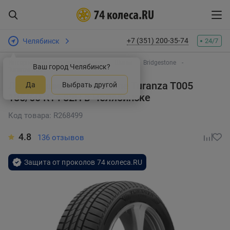
+7 (351) 200-35-74
Челябинск
24/7
Интернет-магазин шин и дисков
Шины
Bridgestone
Ваш город Челябинск?
Turanza T005
Летняя шина Bridgestone Turanza T005
Да
Выбрать другой
185/60 R14 82H
в Челябинске
Код товара: R268499
4.8
136 отзывов
Защита от проколов 74 колеса.RU