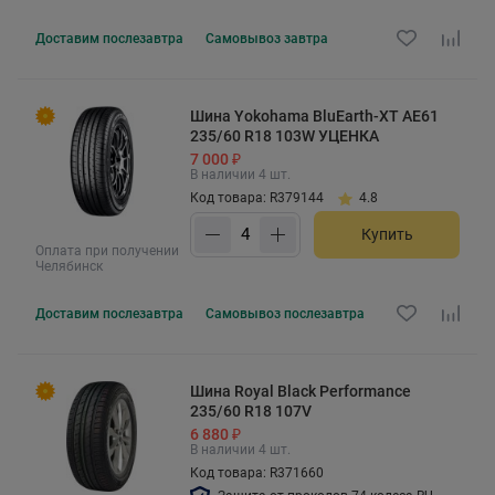
Доставим
послезавтра
Самовывоз
завтра
Шина Yokohama BluEarth-XT AE61
235/60 R18 103W УЦЕНКА
7 000 ₽
В наличии 4 шт.
Код товара: R379144
4.8
Купить
Оплата при получении
Челябинск
Доставим
послезавтра
Самовывоз
послезавтра
Шина Royal Black Performance
235/60 R18 107V
6 880 ₽
В наличии 4 шт.
Код товара: R371660