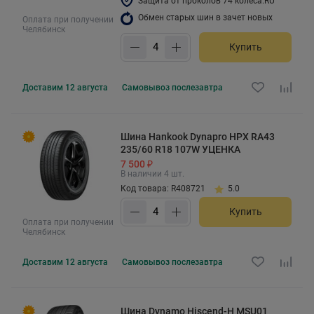
Защита от проколов 74 колеса.RU
Обмен старых шин в зачет новых
Оплата при получении
Челябинск
Купить
Доставим
12 августа
Самовывоз
послезавтра
Шина Hankook Dynapro HPX RA43
235/60 R18 107W УЦЕНКА
7 500 ₽
В наличии 4 шт.
Код товара: R408721
5.0
Купить
Оплата при получении
Челябинск
Доставим
12 августа
Самовывоз
послезавтра
Шина Dynamo Hiscend-H MSU01