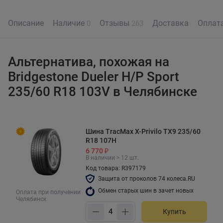
Описание
Наличие
Отзывы
Доставка
Оплат
0
263
Альтернатива, похожая на
Bridgestone Dueler H/P Sport
235/60 R18 103V в Челябинске
Шина TracMax X-Privilo TX9 235/60
R18 107H
6 770 ₽
В наличии > 12 шт.
Код товара: R397179
Защита от проколов 74 колеса.RU
Обмен старых шин в зачет новых
Оплата при получении
Челябинск
Купить