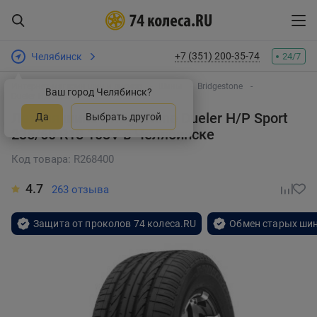
+7 (351) 200-35-74
Челябинск
24/7
Интернет-магазин шин и дисков
Шины
Bridgestone
Ваш город Челябинск?
Dueler H/P Sport
Летняя шина Bridgestone Dueler H/P Sport
Да
Выбрать другой
235/60 R18 103V
в Челябинске
Код товара: R268400
4.7
263 отзыва
Защита от проколов 74 колеса.RU
Обмен старых шин