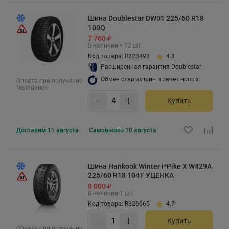
Шина Doublestar DW01 225/60 R18
100Q
7 760 ₽
В наличии > 12 шт.
Код товара: R323493
4.3
Расширенная гарантия Doublestar
Обмен старых шин в зачет новых
Оплата при получении
Челябинск
Купить
Доставим
11 августа
Самовывоз
10 августа
Шина Hankook Winter i*Pike X W429A
225/60 R18 104T УЦЕНКА
8 000 ₽
В наличии 1 шт.
Код товара: R326665
4.7
Купить
Оплата при получении