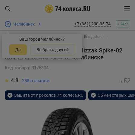
+7 (351) 200-35-74
Челябинск
24/7
Интернет-магазин шин и дисков
Шины
Bridgestone
Ваш город Челябинск?
Blizzak Spike-02 SUV
Зимняя шина Bridgestone Blizzak Spike-02
Да
Выбрать другой
SUV 225/60 R18 104T
в Челябинске
Код товара: R175304
4.8
238 отзывов
Защита от проколов 74 колеса.RU
Обмен старых шин