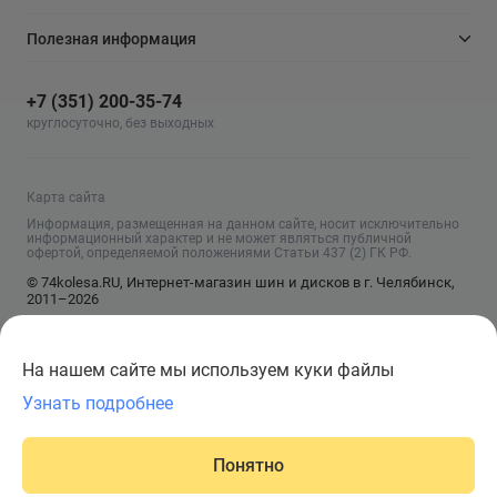
Полезная информация
+7 (351) 200-35-74
круглосуточно, без выходных
Карта сайта
Информация, размещенная на данном сайте, носит исключительно
информационный характер и не может являться публичной
офертой, определяемой положениями Статьи 437 (2) ГК РФ.
© 74kolesa.RU, Интернет-магазин шин и дисков в г. Челябинск,
2011–2026
На нашем сайте мы используем куки файлы
Узнать подробнее
Сообщить о поступлении
Понятно
Главная
Написать
Корзина
Каталог
Войти