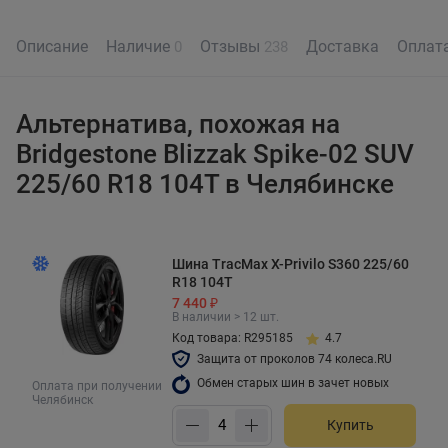
Описание
Наличие
Отзывы
Доставка
Оплат
0
238
Альтернатива, похожая на
Bridgestone Blizzak Spike-02 SUV
225/60 R18 104T в Челябинске
Шина TracMax X-Privilo S360 225/60
R18 104T
7 440 ₽
В наличии > 12 шт.
Код товара: R295185
4.7
Защита от проколов 74 колеса.RU
Обмен старых шин в зачет новых
Оплата при получении
Челябинск
Купить