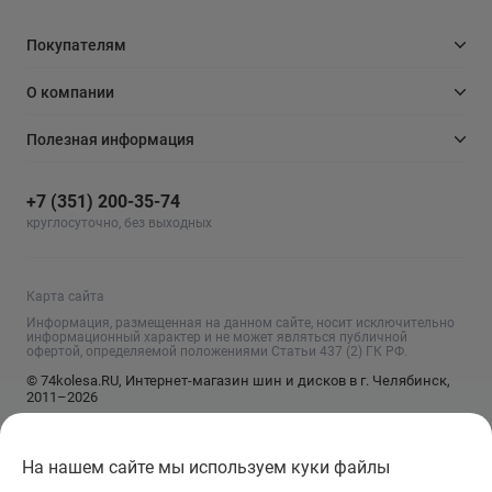
Покупателям
О компании
Полезная информация
+7 (351) 200-35-74
круглосуточно, без выходных
Карта сайта
Информация, размещенная на данном сайте, носит исключительно
информационный характер и не может являться публичной
офертой, определяемой положениями Статьи 437 (2) ГК РФ.
© 74kolesa.RU, Интернет-магазин шин и дисков в г. Челябинск,
2011–2026
На нашем сайте мы используем куки файлы