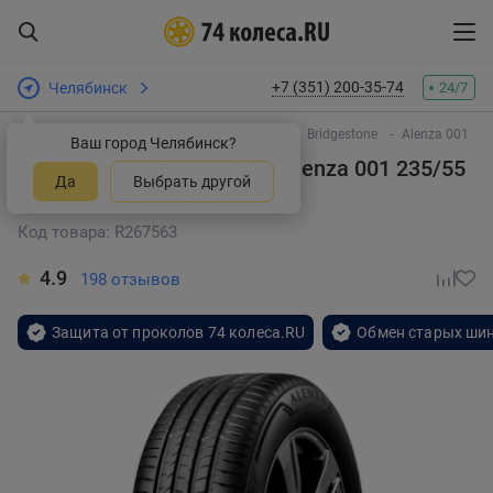
+7 (351) 200-35-74
Челябинск
24/7
Интернет-магазин шин и дисков
Шины
Bridgestone
Alenza 001
Ваш город Челябинск?
Летняя шина Bridgestone Alenza 001 235/55
Да
Выбрать другой
R18 100W
в Челябинске
Код товара: R267563
4.9
198 отзывов
Защита от проколов 74 колеса.RU
Обмен старых шин