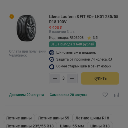
Шина Laufenn S FIT EQ+ LK01 235/55
R18 100V
9 920 ₽
В наличии 3 шт.
Код товара: R303908
3.5
Ваша выгода
3 640 рублей
Оплата при получении
Шиномонтаж в подарок
Челябинск
Защита от проколов 74 колеса.RU
Обмен старых шин в зачет новых
Купить
Доставим
20 августа
Самовывоз
20 августа
Летние шины
Летние шины 55
Летние шины R18
Летние шины 235/55 R18
Шины 55 мм
Шины R18