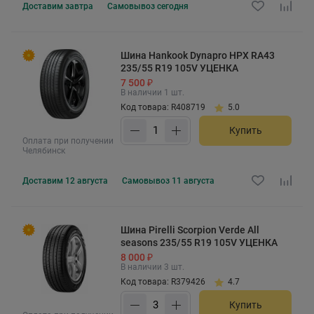
Доставим
завтра
Самовывоз
сегодня
Шина Hankook Dynapro HPX RA43
235/55 R19 105V УЦЕНКА
7 500 ₽
В наличии 1 шт.
Код товара: R408719
5.0
Купить
Оплата при получении
Челябинск
Доставим
12 августа
Самовывоз
11 августа
Шина Pirelli Scorpion Verde All
seasons 235/55 R19 105V УЦЕНКА
8 000 ₽
В наличии 3 шт.
Код товара: R379426
4.7
Купить