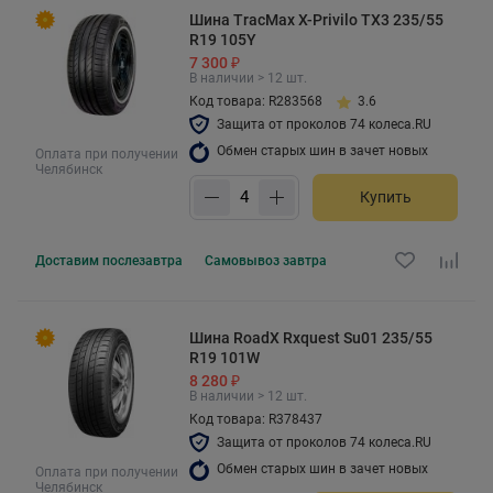
Шина TracMax X-Privilo TX3 235/55
R19 105Y
7 300 ₽
В наличии > 12 шт.
Код товара: R283568
3.6
Защита от проколов 74 колеса.RU
Обмен старых шин в зачет новых
Оплата при получении
Челябинск
Купить
Доставим
послезавтра
Самовывоз
завтра
Шина RoadX Rxquest Su01 235/55
R19 101W
8 280 ₽
В наличии > 12 шт.
Код товара: R378437
Защита от проколов 74 колеса.RU
Обмен старых шин в зачет новых
Оплата при получении
Челябинск