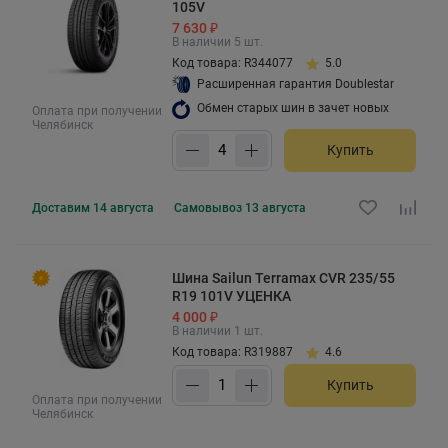
105V
7 630 ₽
В наличии 5 шт.
Код товара: R344077
5.0
Расширенная гарантия Doublestar
Обмен старых шин в зачет новых
Оплата при получении
Челябинск
Купить
Доставим
14 августа
Самовывоз
13 августа
Шина Sailun Terramax CVR 235/55
R19 101V УЦЕНКА
4 000 ₽
В наличии 1 шт.
Код товара: R319887
4.6
Купить
Оплата при получении
Челябинск