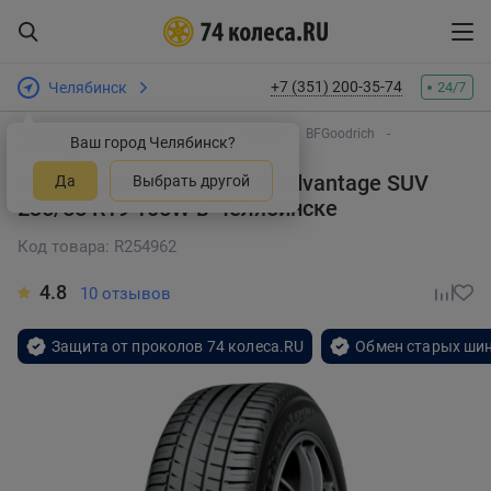
+7 (351) 200-35-74
Челябинск
24/7
Интернет-магазин шин и дисков
Шины
BFGoodrich
Ваш город Челябинск?
Advantage SUV
Летняя шина BFGoodrich Advantage SUV
Да
Выбрать другой
235/55 R19 105W
в Челябинске
Код товара: R254962
4.8
10 отзывов
Защита от проколов 74 колеса.RU
Обмен старых шин