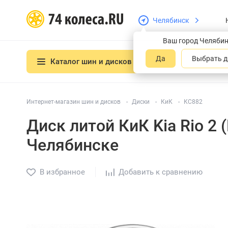
Челябинск
Ваш город Челяби
Да
Выбрать д
Каталог шин и дисков
Интернет-магазин шин и дисков
Диски
КиК
КС882
Диск литой КиК Kia Rio 2
Челябинске
В избранное
Добавить к сравнению