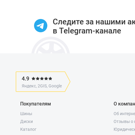
1
of
10
Следите за нашими а
в Telegram-канале
4.9
Яндекс, 2GIS, Google
Покупателям
О компа
Шины
Об интерн
Диски
Отзывы о 
Каталог
Юридичес