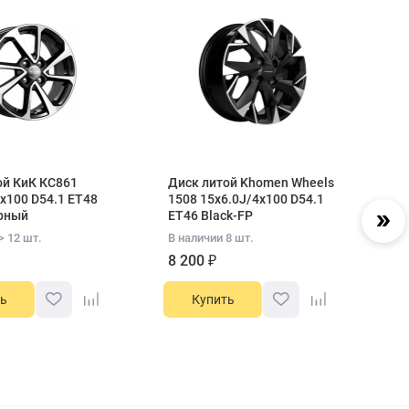
ой КиК КС861
Диск литой Khomen Wheels
Д
x100 D54.1 ET48
1508 15x6.0J/4x100 D54.1
K
рный
ET46 Black-FP
D5
> 12 шт.
В наличии 8 шт.
В 
8 200 ₽
8
ь
Купить