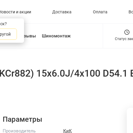
Новости и акции
Доставка
Оплата
В
нск?
ругой
О нас
Отзывы
Шиномонтаж
Статус за
 (KCr882) 15x6.0J/4x100 D54.
Параметры
Производитель
КиК