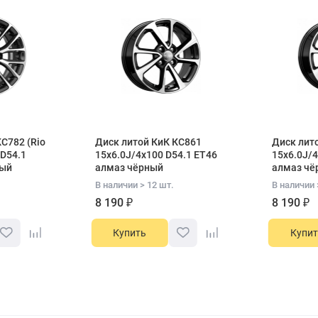
С782 (Rio
Диск литой КиК КС861
Диск лит
 D54.1
15x6.0J/4x100 D54.1 ET46
15x6.0J/4
ный
алмаз чёрный
алмаз чё
В наличии > 12 шт.
В наличии 
8 190 ₽
8 190 ₽
Купить
Купит