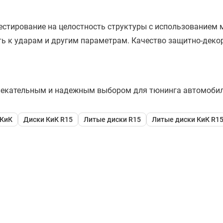
стирование на целостность структуры с использованием ме
сть к ударам и другим параметрам. Качество защитно-дек
влекательным и надежным выбором для тюнинга автомобил
 КиК
Диски КиК R15
Литые диски R15
Литые диски КиК R1