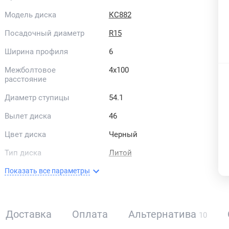
Модель диска
КС882
Посадочный диаметр
R15
Ширина профиля
6
Межболтовое
4x100
расстояние
Диаметр ступицы
54.1
Вылет диска
46
Цвет диска
Черный
Тип диска
Литой
Страна бренда
Россия
Показать все параметры
Доставка
Оплата
Альтернатива
10