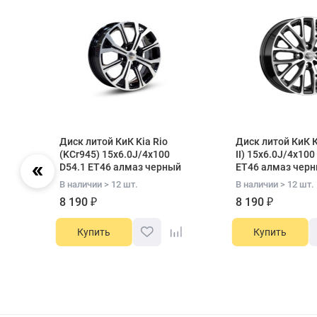
Диск литой КиК Kia Rio
Диск литой КиК К
8
(KCr945) 15x6.0J/4x100
II) 15x6.0J/4x100
D54.1 ET46 алмаз черный
ET46 алмаз чер
В наличии > 12 шт.
В наличии > 12 шт.
8 190 ₽
8 190 ₽
Купить
Купить
Item